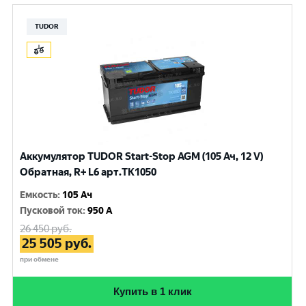
TUDOR
Аккумулятор TUDOR Start-Stop AGM (105 Ач, 12 V)
Обратная, R+ L6 арт.TK1050
Емкость
:
105 Ач
Пусковой ток
:
950 A
26 450
руб.
25 505
руб.
при обмене
Купить в 1 клик