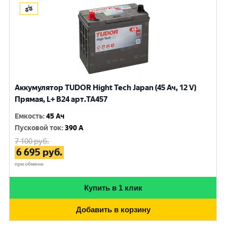
Аккумулятор TUDOR Hight Tech Japan (45 Ач, 12 V)
Прямая, L+ B24 арт.TA457
Емкость
:
45 Ач
Пусковой ток
:
390 A
7 100
руб.
6 695
руб.
при обмене
Купить в 1 клик
Добавить в корзину