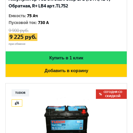
Обратная, R+ LB4 арт.TL752
Емкость
:
75 Ач
Пусковой ток
:
730 A
9 900
руб.
9 225
руб.
при обмене
Купить в 1 клик
Добавить в корзину
СЕГОДНЯ СО
TUDOR
СКИДКОЙ