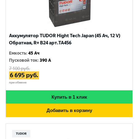
Аккумулятор TUDOR Hight Tech Japan (45 Ач, 12 V)
Обратная, R+ B24 арт.TA456
Емкость
:
45 Ач
Пусковой ток
:
390 A
7 100
руб.
6 695
руб.
при обмене
Купить в 1 клик
Добавить в корзину
TUDOR