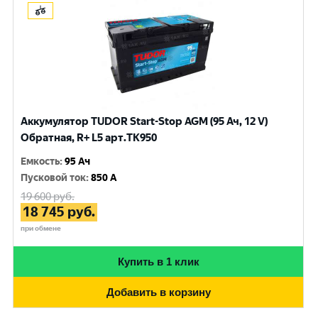
Аккумулятор TUDOR Start-Stop AGM (95 Ач, 12 V)
Обратная, R+ L5 арт.TK950
Емкость
:
95 Ач
Пусковой ток
:
850 A
19 600
руб.
18 745
руб.
при обмене
Купить в 1 клик
Добавить в корзину