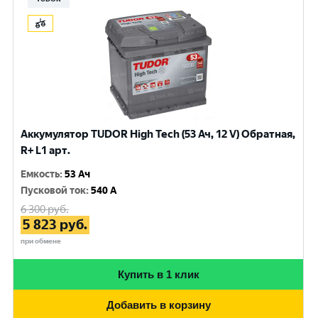
Аккумулятор TUDOR High Tech (53 Ач, 12 V) Обратная,
R+ L1 арт.
Емкость
:
53 Ач
Пусковой ток
:
540 A
6 300
руб.
5 823
руб.
при обмене
Купить в 1 клик
Добавить в корзину