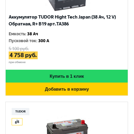
Аккумулятор TUDOR Hight Tech Japan (38 Ач, 12 V)
Обратная, R+ B19 арт.TA386
Емкость
:
38 Ач
Пусковой ток
:
300 A
5 100
руб.
4 758
руб.
при обмене
Купить в 1 клик
Добавить в корзину
TUDOR