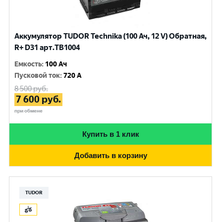
Аккумулятор TUDOR Technika (100 Ач, 12 V) Обратная,
R+ D31 арт.TB1004
Емкость
:
100 Ач
Пусковой ток
:
720 A
8 500
руб.
7 600
руб.
при обмене
Купить в 1 клик
Добавить в корзину
TUDOR