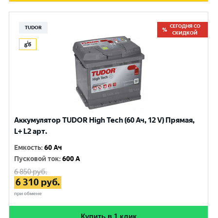
СЕГОДНЯ СО
TUDOR
СКИДКОЙ
Аккумулятор TUDOR High Tech (60 Ач, 12 V) Прямая,
L+ L2 арт.
Емкость
:
60 Ач
Пусковой ток
:
600 A
6 850
руб.
6 310
руб.
при обмене
Купить в 1 клик