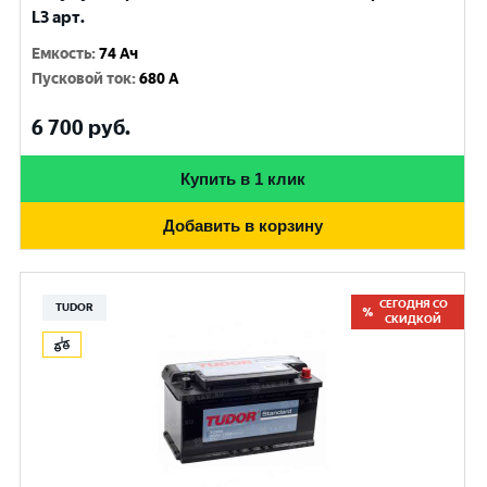
L3 арт.
Емкость
:
74 Ач
Пусковой ток
:
680 A
6 700
руб.
Купить в 1 клик
Добавить в корзину
СЕГОДНЯ СО
TUDOR
СКИДКОЙ