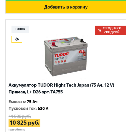
Добавить в корзину
СЕГОДНЯ СО
TUDOR
СКИДКОЙ
Аккумулятор TUDOR Hight Tech Japan (75 Ач, 12 V)
Прямая, L+ D26 арт.TA755
Емкость
:
75 Ач
Пусковой ток
:
630 A
11 500
руб.
10 825
руб.
при обмене