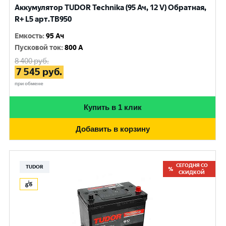
Аккумулятор TUDOR Technika (95 Ач, 12 V) Обратная,
R+ L5 арт.TB950
Емкость
:
95 Ач
Пусковой ток
:
800 A
8 400
руб.
7 545
руб.
при обмене
Купить в 1 клик
Добавить в корзину
СЕГОДНЯ СО
TUDOR
СКИДКОЙ