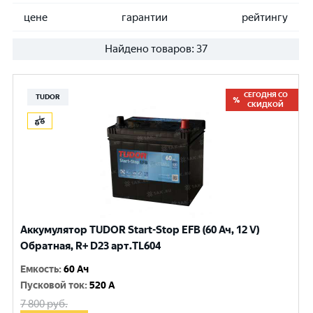
цене
гарантии
рейтингу
Найдено товаров:
37
СЕГОДНЯ СО
TUDOR
СКИДКОЙ
Аккумулятор TUDOR Start-Stop EFB (60 Ач, 12 V)
Обратная, R+ D23 арт.TL604
Емкость
:
60 Ач
Пусковой ток
:
520 A
7 800
руб.