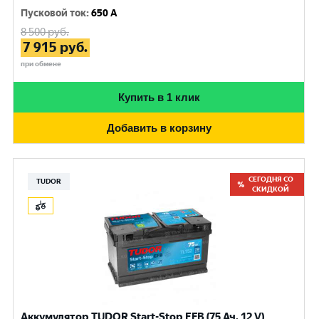
Пусковой ток
:
650 A
8 500
руб.
7 915
руб.
при обмене
Купить в 1 клик
Добавить в корзину
СЕГОДНЯ СО
TUDOR
СКИДКОЙ
Аккумулятор TUDOR Start-Stop EFB (75 Ач, 12 V)