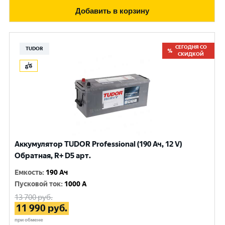
Добавить в корзину
СЕГОДНЯ СО
TUDOR
СКИДКОЙ
Аккумулятор TUDOR Professional (190 Ач, 12 V)
Обратная, R+ D5 арт.
Емкость
:
190 Ач
Пусковой ток
:
1000 A
13 700
руб.
11 990
руб.
при обмене