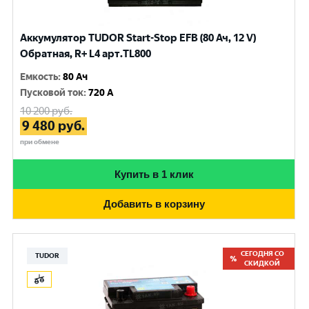
Аккумулятор TUDOR Start-Stop EFB (80 Ач, 12 V)
Обратная, R+ L4 арт.TL800
Емкость
:
80 Ач
Пусковой ток
:
720 A
10 200
руб.
9 480
руб.
при обмене
Купить в 1 клик
Добавить в корзину
СЕГОДНЯ СО
TUDOR
СКИДКОЙ