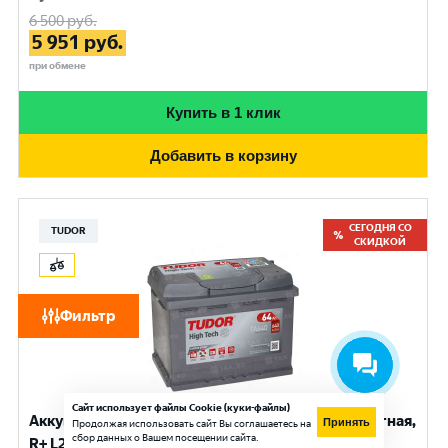
6 500
руб.
5 951
руб.
при обмене
Купить в 1 клик
Добавить в корзину
СЕГОДНЯ СО
TUDOR
СКИДКОЙ
Фильтр
Сайт использует файлы Cookie (куки-файлы)
Аккумулятор TUDOR High Tech (64 Ач, 12 V) Обратная,
Принять
Продолжая использовать сайт Вы соглашаетесь на
сбор данных о Вашем посещении сайта.
R+ L2 арт.