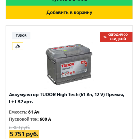
Добавить в корзину
СЕГОДНЯ СО
TUDOR
СКИДКОЙ
Аккумулятор TUDOR High Tech (61 Ач, 12 V) Прямая,
L+ LB2 арт.
Емкость
:
61 Ач
Пусковой ток
:
600 A
6 300
руб.
5 751
руб.