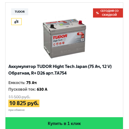
СЕГОДНЯ СО
TUDOR
СКИДКОЙ
Аккумулятор TUDOR Hight Tech Japan (75 Ач, 12 V)
Обратная, R+ D26 арт.TA754
Емкость
:
75 Ач
Пусковой ток
:
630 A
11 500
руб.
10 825
руб.
при обмене
Купить в 1 клик