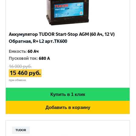
Аккумулятор TUDOR Start-Stop AGM (60 Ач, 12 V)
Обратная, R+ L2 арт.TK600
Емкость
:
60 Ач
Пусковой ток
:
680 A
16 000
руб.
15 460
руб.
при обмене
Купить в 1 клик
Добавить в корзину
TUDOR