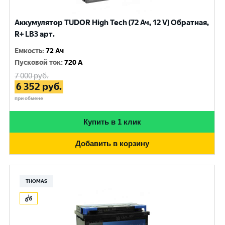
Аккумулятор TUDOR High Tech (72 Ач, 12 V) Обратная,
R+ LB3 арт.
Емкость
:
72 Ач
Пусковой ток
:
720 A
7 000
руб.
6 352
руб.
при обмене
Купить в 1 клик
Добавить в корзину
THOMAS