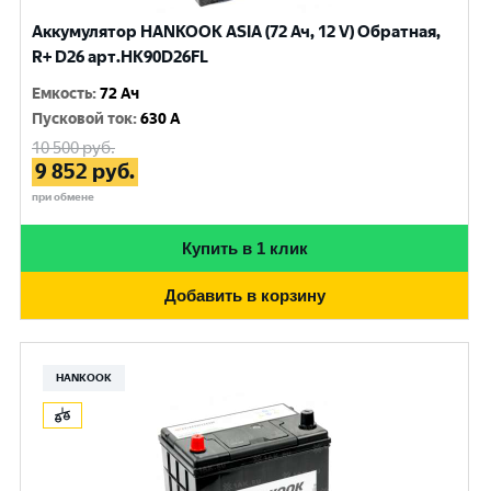
Аккумулятор HANKOOK ASIA (72 Ач, 12 V) Обратная,
R+ D26 арт.HK90D26FL
Емкость
:
72 Ач
Пусковой ток
:
630 A
10 500
руб.
9 852
руб.
при обмене
Купить в 1 клик
Добавить в корзину
HANKOOK