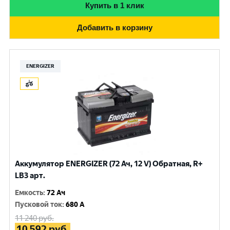
Купить в 1 клик
Добавить в корзину
ENERGIZER
Аккумулятор ENERGIZER (72 Ач, 12 V) Обратная, R+
LB3 арт.
Емкость
:
72 Ач
Пусковой ток
:
680 A
11 240
руб.
10 592
руб.