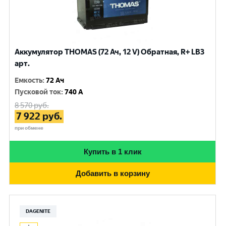
Аккумулятор THOMAS (72 Ач, 12 V) Обратная, R+ LB3
арт.
Емкость
:
72 Ач
Пусковой ток
:
740 A
8 570
руб.
7 922
руб.
при обмене
Купить в 1 клик
Добавить в корзину
DAGENITE