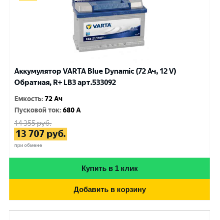
Аккумулятор VARTA Blue Dynamic (72 Ач, 12 V)
Обратная, R+ LB3 арт.533092
Емкость
:
72 Ач
Пусковой ток
:
680 A
14 355
руб.
13 707
руб.
при обмене
Купить в 1 клик
Добавить в корзину