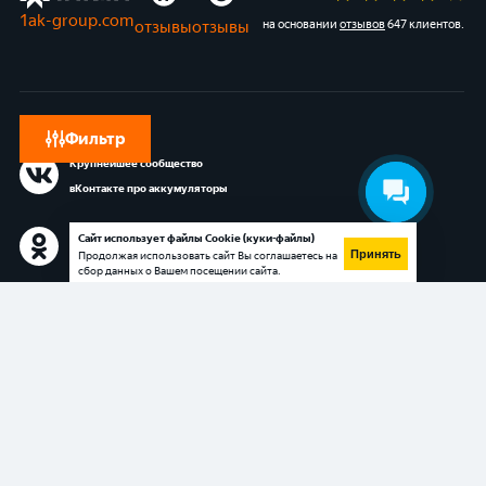
1ak-group.com
отзывы
отзывы
на основании
отзывов
647 клиентов
.
Фильтр
Крупнейшее сообщество
вКонтакте про аккумуляторы
Сообщество в Одноклассниках
Сайт использует файлы Cookie (куки-файлы)
Принять
Продолжая использовать сайт Вы соглашаетесь на
про аккумуляторы
сбор данных о Вашем посещении сайта.
Блог 1АК.RU в Яндекс.Дзен