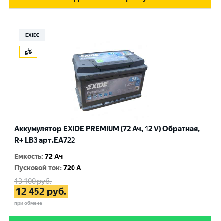
EXIDE
Аккумулятор EXIDE PREMIUM (72 Ач, 12 V) Обратная,
R+ LB3 арт.EA722
Емкость
:
72 Ач
Пусковой ток
:
720 A
13 100
руб.
12 452
руб.
при обмене