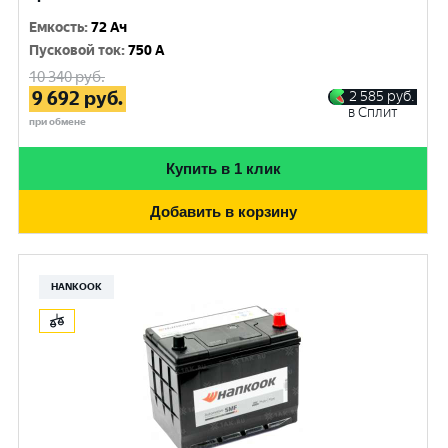
Емкость
:
72 Ач
Пусковой ток
:
750 A
10 340
руб.
9 692
руб.
2 585
руб.
в Сплит
при обмене
Купить в 1 клик
Добавить в корзину
HANKOOK