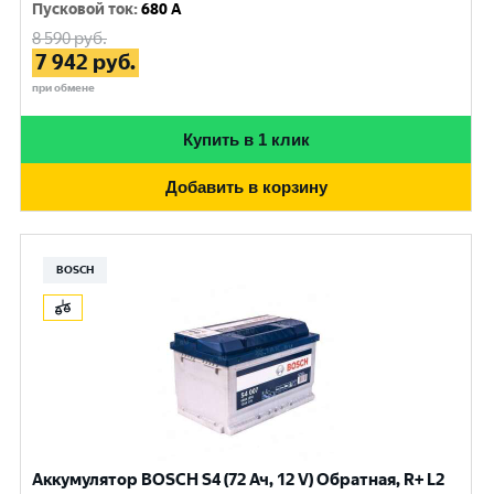
Пусковой ток
:
680 A
8 590
руб.
7 942
руб.
при обмене
Купить в 1 клик
Добавить в корзину
BOSCH
Аккумулятор BOSCH S4 (72 Ач, 12 V) Обратная, R+ L2