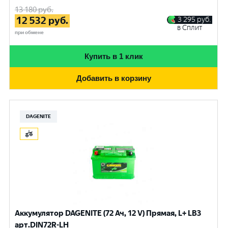
13 180
руб.
12 532
руб.
3 295
руб.
в Сплит
при обмене
Купить в 1 клик
Добавить в корзину
DAGENITE
Аккумулятор DAGENITE (72 Ач, 12 V) Прямая, L+ LB3
арт.DIN72R-LH