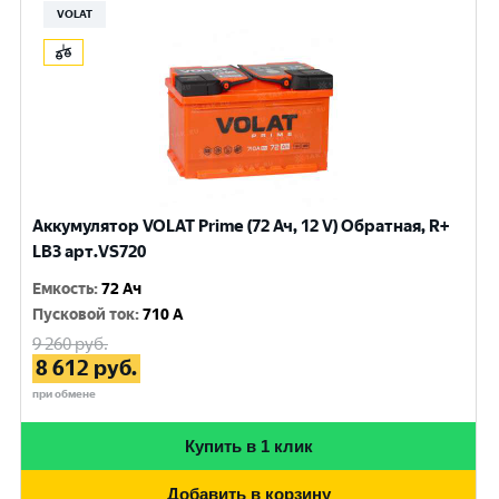
VOLAT
Аккумулятор VOLAT Prime (72 Ач, 12 V) Обратная, R+
LB3 арт.VS720
Емкость
:
72 Ач
Пусковой ток
:
710 A
9 260
руб.
8 612
руб.
при обмене
Купить в 1 клик
Добавить в корзину