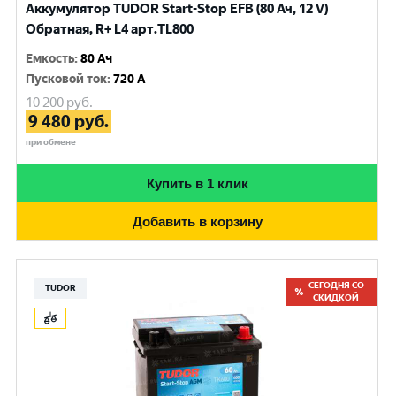
Аккумулятор TUDOR Start-Stop EFB (80 Ач, 12 V)
Обратная, R+ L4 арт.TL800
Емкость
:
80 Ач
Пусковой ток
:
720 A
10 200
руб.
9 480
руб.
при обмене
Купить в 1 клик
Добавить в корзину
СЕГОДНЯ СО
TUDOR
СКИДКОЙ