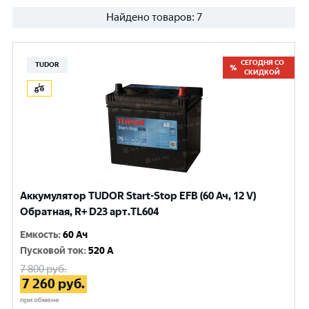
Найдено товаров:
7
СЕГОДНЯ СО
TUDOR
СКИДКОЙ
Аккумулятор TUDOR Start-Stop EFB (60 Ач, 12 V)
Обратная, R+ D23 арт.TL604
Емкость
:
60 Ач
Пусковой ток
:
520 A
7 800
руб.
7 260
руб.
при обмене