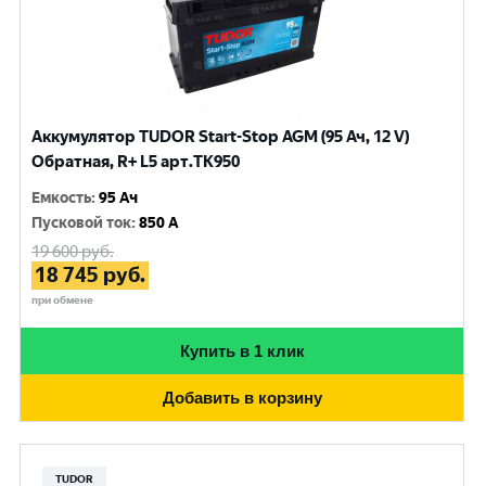
Аккумулятор TUDOR Start-Stop AGM (95 Ач, 12 V)
Обратная, R+ L5 арт.TK950
Емкость
:
95 Ач
Пусковой ток
:
850 A
19 600
руб.
18 745
руб.
при обмене
Купить в 1 клик
Добавить в корзину
TUDOR