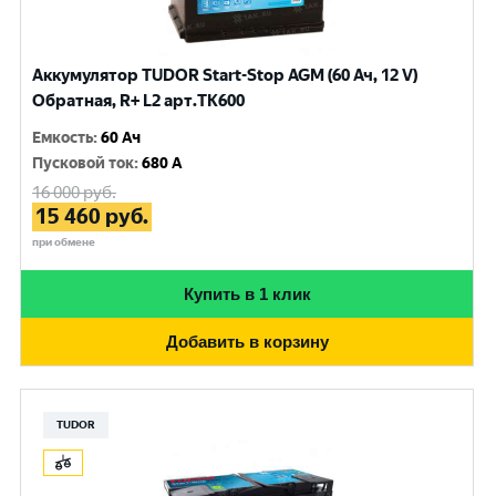
Аккумулятор TUDOR Start-Stop AGM (60 Ач, 12 V)
Обратная, R+ L2 арт.TK600
Емкость
:
60 Ач
Пусковой ток
:
680 A
16 000
руб.
15 460
руб.
при обмене
Купить в 1 клик
Добавить в корзину
TUDOR