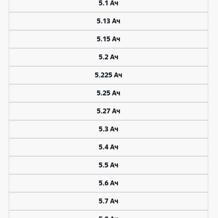
5.1 Ач
5.13 Ач
5.15 Ач
5.2 Ач
5.225 Ач
5.25 Ач
5.27 Ач
5.3 Ач
5.4 Ач
5.5 Ач
5.6 Ач
5.7 Ач