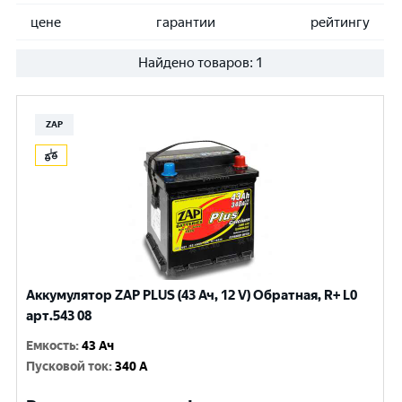
цене
гарантии
рейтингу
Найдено товаров:
1
ZAP
Аккумулятор ZAP PLUS (43 Ач, 12 V) Обратная, R+ L0
арт.543 08
Емкость
:
43 Ач
Пусковой ток
:
340 A