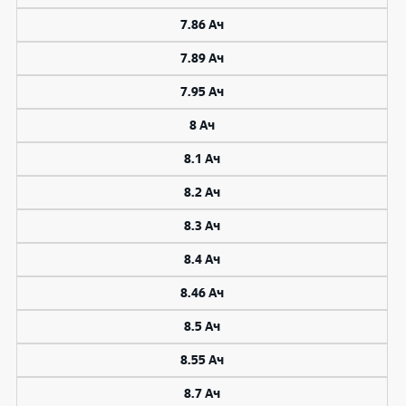
7.86 Ач
7.89 Ач
7.95 Ач
8 Ач
8.1 Ач
8.2 Ач
8.3 Ач
8.4 Ач
8.46 Ач
8.5 Ач
8.55 Ач
8.7 Ач