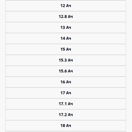
12 Ач
12.8 Ач
13 Ач
14 Ач
15 Ач
15.3 Ач
15.6 Ач
16 Ач
17 Ач
17.1 Ач
17.2 Ач
18 Ач