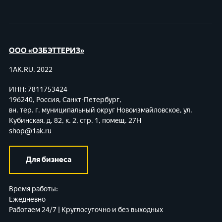
ООО «ОЗБЭТТЕРИЗ»
1AK.RU, 2022
ИНН: 7811753424
196240, Россия, Санкт-Петербург,
вн. тер. г. муниципальный округ Новоизмайловское,
ул.
Кубинская, д. 82, к. 2, стр. 1, помещ. 27Н
shop@1ak.ru
Для бизнеса
Время работы:
Ежедневно
Работаем 24/7 | Круглосуточно и без выходных