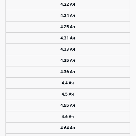
4.22 Ач
4.24 Ач
4.25 Ач
4.31 Ач
4.33 Ач
4.35 Ач
4.36 Ач
4.4 Ач
4.5 Ач
4.55 Ач
4.6 Ач
4.64 Ач