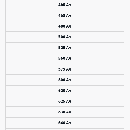
460 Ач
465 Ач
480 Ач
500 Ач
525 Ач
560 Ач
575 Ач
600 Ач
620 Ач
625 Ач
630 Ач
640 Ач