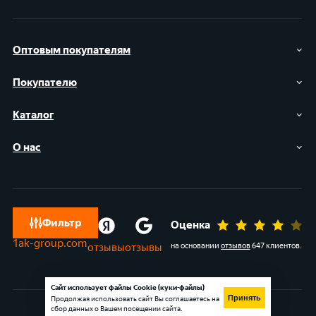
Оптовым покупателям
Покупателю
Каталог
О нас
Фильтр
Оценка
1ak-group.com
отзывы
отзывы
на основании
отзывов
647 клиентов
.
Сайт использует файлы Cookie (куки-файлы)
Принять
Продолжая использовать сайт Вы соглашаетесь на
сбор данных о Вашем посещении сайта.