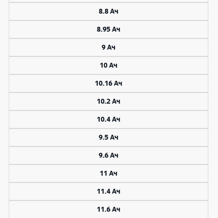
8.8 Ач
8.95 Ач
9 Ач
10 Ач
10.16 Ач
10.2 Ач
10.4 Ач
9.5 Ач
9.6 Ач
11 Ач
11.4 Ач
11.6 Ач