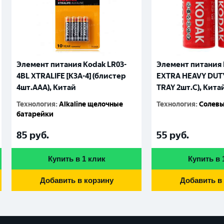
Элемент питания Kodak LR03-
Элемент питания 
4BL XTRALIFE [K3A-4] (блистер
EXTRA HEAVY DUTY 
4шт.AАА), Китай
TRAY 2шт.C), Кита
Технология
:
Alkaline щелочные
Технология
:
Солевы
батарейки
85
руб.
55
руб.
Купить в 1 клик
Купить в 
Добавить в корзину
Добавить в