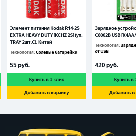
Элемент питания Kodak R14-2S
Зарядное устройс
EXTRA HEAVY DUTY [KCHZ 2S] (уп.
С8002B USB [K4AA/
TRAY 2шт.C), Китай
Технология
:
Зарядн
от USB
Технология
:
Солевые батарейки
55
руб.
420
руб.
Купить в 1 клик
Купить в 
Добавить в корзину
Добавить в