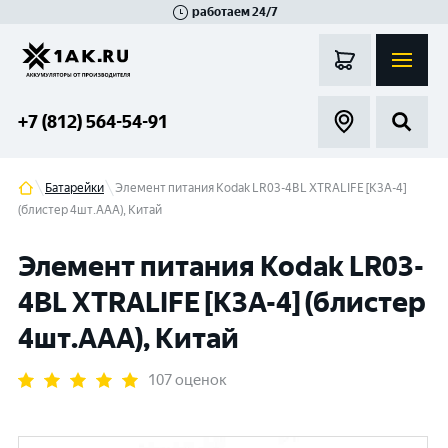
работаем 24/7
Великий Новгород
Санкт-Петербург
Гатчина
Смоленск
Москва
+7 (812) 564-54-91
Батарейки
Элемент питания Kodak LR03-4BL XTRALIFE [K3A-4]
(блистер 4шт.AАА), Китай
Элемент питания Kodak LR03-
4BL XTRALIFE [K3A-4] (блистер
4шт.AАА), Китай
107 оценок