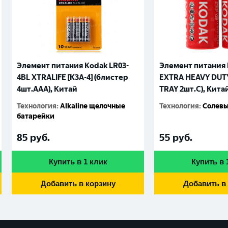
Элемент питания Kodak LR03-
Элемент питания 
4BL XTRALIFE [K3A-4] (блистер
EXTRA HEAVY DUTY 
4шт.AАА), Китай
TRAY 2шт.C), Кита
Технология
:
Alkaline щелочные
Технология
:
Солевы
батарейки
85
руб.
55
руб.
Купить в 1 клик
Купить в 
Добавить в корзину
Добавить в