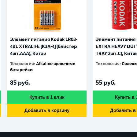
Элемент питания Kodak LR03-
Элемент питания 
4BL XTRALIFE [K3A-4] (блистер
EXTRA HEAVY DUTY 
4шт.AАА), Китай
TRAY 2шт.C), Кита
Технология
:
Alkaline щелочные
Технология
:
Солевы
батарейки
85
руб.
55
руб.
Купить в 1 клик
Купить в 
Добавить в корзину
Добавить в