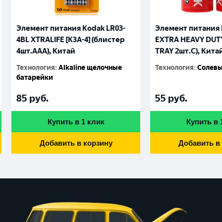
Элемент питания Kodak LR03-
Элемент питания 
4BL XTRALIFE [K3A-4] (блистер
EXTRA HEAVY DUTY 
4шт.AАА), Китай
TRAY 2шт.C), Кита
Технология
:
Alkaline щелочные
Технология
:
Солевы
батарейки
85
руб.
55
руб.
Купить в 1 клик
Купить в 
Добавить в корзину
Добавить в