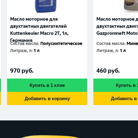
Масло моторное для
Масло моторное 
двухтактных двигателей
двухтактных двиг
Kuttenkeuler Macro 2T, 1л,
Gazpromneft Мoto 
Германия
Состав масла
:
Полусинтетическое
Состав масла
:
Мине
Литраж, л
:
1 л
Литраж, л
:
1 л
970
руб.
460
руб.
Купить в 1 клик
Купить в 
Добавить в корзину
Добавить в