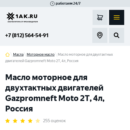
работаем 24/7
Великий Новгород
Санкт-Петербург
Гатчина
Смоленск
Москва
+7 (812) 564-54-91
Масла
Моторное масло
Масло моторное для двухтактных
двигателей Gazpromneft Мoto 2Т, 4л, Россия
Масло моторное для
двухтактных двигателей
Gazpromneft Мoto 2Т, 4л,
Россия
255 оценок