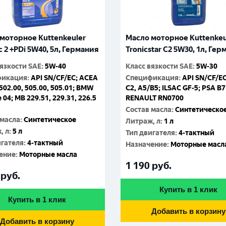
моторное Kuttenkeuler
Масло моторное Kuttenkeu
c 2 +PDi 5W40, 5л, Германия
Tronicstar C2 5W30, 1л, Ге
вязкости SAE
:
5W-40
Класс вязкости SAE
:
5W-30
фикация
:
API SN/CF/EC; ACEA
Спецификация
:
API SN/CF/E
502.00, 505.00, 505.01; BMW
C2, A5/B5; ILSAC GF-5; PSA B7
e 04; MB 229.51, 229.31, 226.5
RENAULT RN0700
Состав масла
:
Синтетическо
 масла
:
Синтетическое
Литраж, л
:
1 л
, л
:
5 л
Тип двигателя
:
4-тактный
игателя
:
4-тактный
Назначение
:
Моторные масл
ение
:
Моторные масла
1 190
руб.
руб.
Купить в 1 клик
Купить в 1 клик
Добавить в корзину
Добавить в корзину