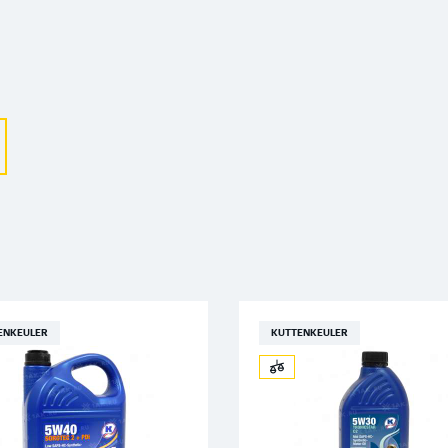
Выберите ваш город
Великий Новгород
Санкт-Петербург
Гатчина
Смоленск
Москва
ENKEULER
KUTTENKEULER