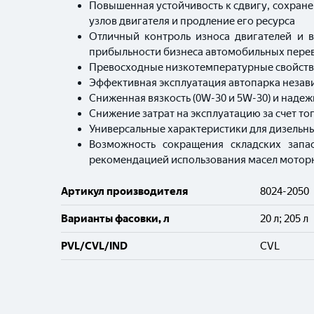
Повышенная устойчивость к сдвигу, сохран
узлов двигателя и продление его ресурса
Отличный контроль износа двигателей и 
прибыльности бизнеса автомобильных пере
Превосходные низкотемпературные свойства 
Эффективная эксплуатация автопарка незави
Сниженная вязкость (0W-30 и 5W-30) и наде
Снижение затрат на эксплуатацию за счет т
Универсальные характеристики для дизельных
Возможность сокращения складских запа
рекомендацией использования масел мото
Артикул производителя
8024-2050
Варианты фасовки, л
20 л; 205 л
PVL/CVL/IND
CVL