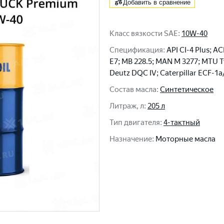
Добавить в сравнение
Класс вязкости SAE
:
10W-40
Спецификация
:
API CI-4 Plus; A
Е7; MB 228.5; MAN M 3277; MTU T
Deutz DQC IV; Caterpillar ECF-1а
Состав масла
:
Синтетическое
Литраж, л
:
205 л
Тип двигателя
:
4-тактный
Назначение
:
Моторные масла