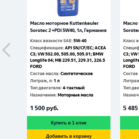
ler
Масло моторное Kuttenkeuler
Масло 
Sorotec 2 +PDi 5W40, 1л, Германия
Sorote
Класс вязкости SAE
:
5W-40
Класс 
Спецификация
:
API SN/CF/EC; ACEA
Специ
C3; VW 502.00, 505.00, 505.01; BMW
C3; VW 
PD ;
Longlife 04; MB 229.51, 229.31, 226.5
Longlif
228.51,
FORD
FORD
MAN M
Состав масла
:
Синтетическое
Состав
ское
Литраж, л
:
1 л
Литраж
Тип двигателя
:
4-тактный
Тип дв
Назначение
:
Моторные масла
Назнач
а
1 500
руб.
5 485
33
руб.
плит
Купить в 1 клик
Добавить в корзину