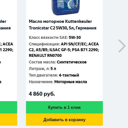
ler
Масло моторное Kuttenkeuler
Масло
рмания
Tronicstar C2 5W30, 5л, Германия
Mega T
Герма
Класс вязкости SAE
:
5W-30
C; ACEA
Спецификация
:
API SN/CF/EC; ACEA
Класс 
1 2290;
C2, A5/B5; ILSAC GF-5; PSA B71 2290;
Специ
RENAULT RN0700
ACEA E
е
Состав масла
:
Синтетическое
VDS-3 
Renaul
Литраж, л
:
5 л
Состав
Тип двигателя
:
4-тактный
Литраж
а
Назначение
:
Моторные масла
Тип дв
4 860
руб.
Назна
14 4
Купить в 1 клик
Добавить в корзину