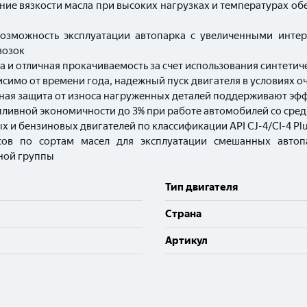
ение вязкости масла при высоких нагрузках и температурах 
возможность эксплуатации автопарка с увеличенными инт
возок
и отличная прокачиваемость за счет использования синтетич
симо от времени года, надежный пуск двигателя в условиях о
жная защита от износа нагруженных деталей поддерживают эф
опливной экономичности до 3% при работе автомобилей со сре
 и бензиновых двигателей по классификации API CJ-4/CI-4 Plus
сов по сортам масел для эксплуатации смешанных автоп
рной группы
Тип двигателя
Cтрана
Артикул