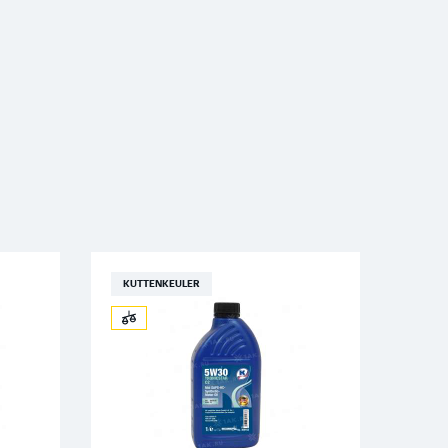
KUTTENKEULER
KUT