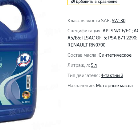
Добавить в сравнение
Класс вязкости SAE
:
5W-30
Спецификация
:
API SN/CF/EC; A
A5/B5; ILSAC GF-5; PSA B71 2290;
RENAULT RN0700
Состав масла
:
Синтетическое
Литраж, л
:
5 л
Тип двигателя
:
4-тактный
Назначение
:
Моторные масла