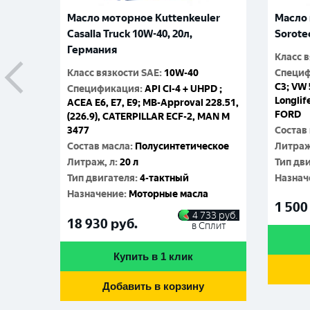
Масло моторное Kuttenkeuler
Масло 
Casalla Truck 10W-40, 20л,
Sorote
Германия
Класс 
Класс вязкости SAE
:
10W-40
Специ
C3; VW 
Спецификация
:
API CI-4 + UHPD ;
Longlif
ACEA E6, E7, E9; MB-Approval 228.51,
FORD
(226.9), CATERPILLAR ECF-2, MAN M
3477
Состав
Состав масла
:
Полусинтетическое
Литраж
Литраж, л
:
20 л
Тип дв
Тип двигателя
:
4-тактный
Назнач
Назначение
:
Моторные масла
1 500
4 733
руб.
18 930
руб.
в Сплит
Купить в 1 клик
Добавить в корзину