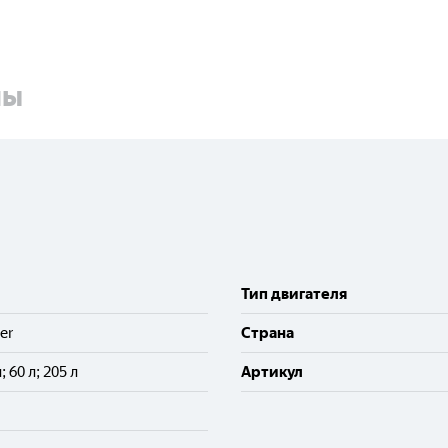
ны
Тип двигателя
er
Cтрана
л; 60 л; 205 л
Артикул