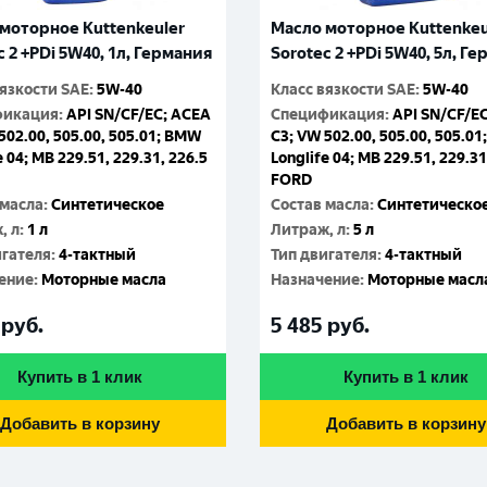
моторное Kuttenkeuler
Масло моторное Kuttenkeu
c 2 +PDi 5W40, 1л, Германия
Sorotec 2 +PDi 5W40, 5л, Г
вязкости SAE
:
5W-40
Класс вязкости SAE
:
5W-40
фикация
:
API SN/CF/EC; ACEA
Спецификация
:
API SN/CF/E
502.00, 505.00, 505.01; BMW
C3; VW 502.00, 505.00, 505.0
e 04; MB 229.51, 229.31, 226.5
Longlife 04; MB 229.51, 229.31
FORD
 масла
:
Синтетическое
Состав масла
:
Синтетическо
, л
:
1 л
Литраж, л
:
5 л
игателя
:
4-тактный
Тип двигателя
:
4-тактный
ение
:
Моторные масла
Назначение
:
Моторные масл
руб.
5 485
руб.
Купить в 1 клик
Купить в 1 клик
Добавить в корзину
Добавить в корзину