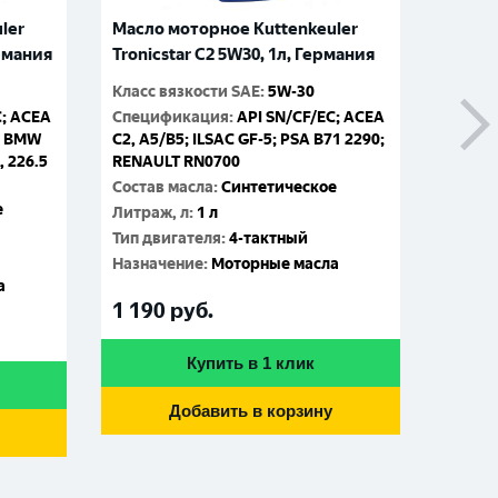
ler
Масло моторное Kuttenkeuler
Масло
ермания
Tronicstar C2 5W30, 1л, Германия
Mega T
Герма
Класс вязкости SAE
:
5W-30
C; ACEA
Спецификация
:
API SN/CF/EC; ACEA
Класс 
1; BMW
C2, A5/B5; ILSAC GF-5; PSA B71 2290;
Специ
, 226.5
RENAULT RN0700
ACEA E
Состав масла
:
Синтетическое
VDS-3 
е
Renaul
Литраж, л
:
1 л
Состав
Тип двигателя
:
4-тактный
Литраж
Назначение
:
Моторные масла
а
Тип дв
1 190
руб.
Назна
14 4
Купить в 1 клик
Добавить в корзину