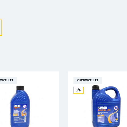
Выберите ваш город
Великий Новгород
Санкт-Петербург
Гатчина
Смоленск
Москва
ENKEULER
KUTTENKEULER