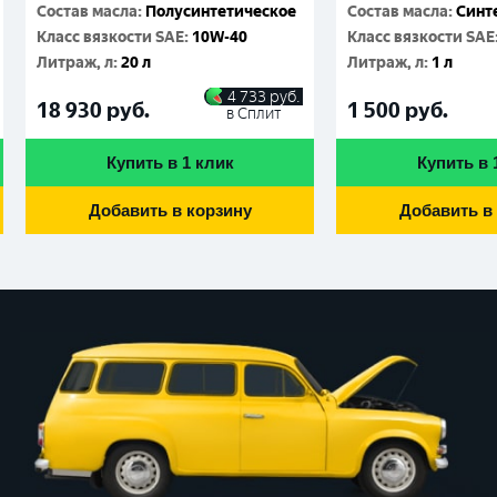
Состав масла
:
Полусинтетическое
Состав масла
:
Синт
Класс вязкости SAE
:
10W-40
Класс вязкости SAE
Литраж, л
:
20 л
Литраж, л
:
1 л
4 733
руб.
18 930
руб.
1 500
руб.
в Сплит
Купить в 1 клик
Купить в 
Добавить в корзину
Добавить в