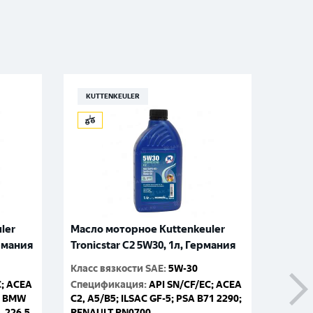
KUTTENKEULER
KUT
ler
Масло моторное Kuttenkeuler
Масло
ермания
Tronicstar C2 5W30, 1л, Германия
Tronic
Класс вязкости SAE
:
5W-30
Класс 
C; ACEA
Спецификация
:
API SN/CF/EC; ACEA
Специ
1; BMW
C2, A5/B5; ILSAC GF-5; PSA B71 2290;
C2, A5
, 226.5
RENAULT RN0700
RENAU