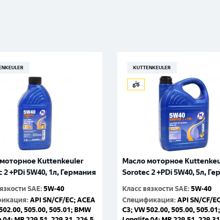
ENKEULER
KUTTENKEULER
моторное Kuttenkeuler
Масло моторное Kuttenkeu
c 2 +PDi 5W40, 1л, Германия
Sorotec 2 +PDi 5W40, 5л, Г
вязкости SAE
:
5W-40
Класс вязкости SAE
:
5W-40
фикация
:
API SN/CF/EC; ACEA
Спецификация
:
API SN/CF/E
502.00, 505.00, 505.01; BMW
C3; VW 502.00, 505.00, 505.0
e 04; MB 229.51, 229.31, 226.5
Longlife 04; MB 229.51, 229.31