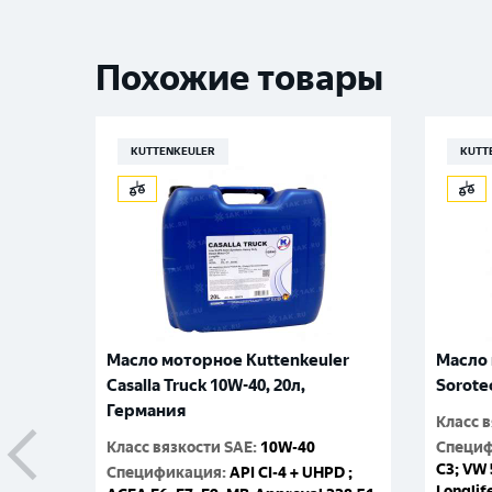
Похожие товары
KUTTENKEULER
KUTT
Масло моторное Kuttenkeuler
Масло 
Casalla Truck 10W-40, 20л,
Sorote
Германия
Класс 
Класс вязкости SAE
:
10W-40
Специ
C3; VW 
Спецификация
:
API CI-4 + UHPD ;
Longlif