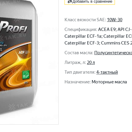
Добавить в сравнение
Класс вязкости SAE
:
10W-30
Спецификация
:
ACEA E9; API CJ
Caterpillar ECF-1a; Caterpillar EC
Caterpillar ECF-3; Cummins CES 
Состав масла
:
Полусинтетическ
Литраж, л
:
20 л
Тип двигателя
:
4-тактный
Назначение
:
Моторные масла