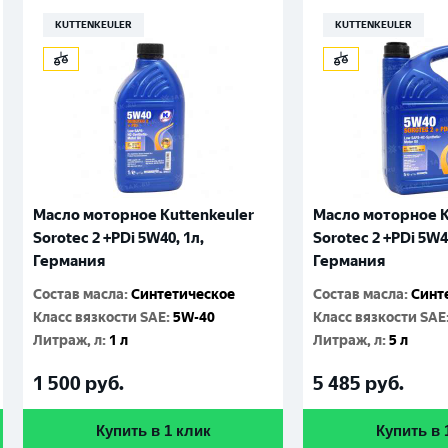
KUTTENKEULER
KUTTENKEULER
Масло моторное Kuttenkeuler
Масло моторное K
Sorotec 2 +PDi 5W40, 1л,
Sorotec 2 +PDi 5W4
Германия
Германия
Состав масла
:
Синтетическое
Состав масла
:
Синт
Класс вязкости SAE
:
5W-40
Класс вязкости SAE
Литраж, л
:
1 л
Литраж, л
:
5 л
1 500
руб.
5 485
руб.
Купить в 1 клик
Купить в 