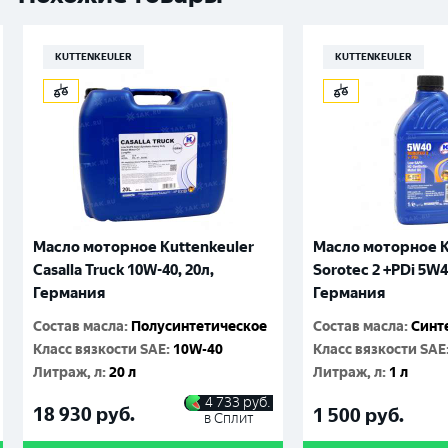
KUTTENKEULER
KUTTENKEULER
Масло моторное Kuttenkeuler
Масло моторное K
Casalla Truck 10W-40, 20л,
Sorotec 2 +PDi 5W4
Германия
Германия
Состав масла
:
Полусинтетическое
Состав масла
:
Синт
Класс вязкости SAE
:
10W-40
Класс вязкости SAE
Литраж, л
:
20 л
Литраж, л
:
1 л
4 733
руб.
18 930
руб.
1 500
руб.
в Сплит