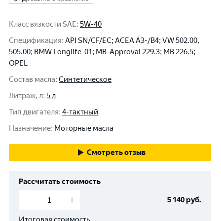
Класс вязкости SAE
:
5W-40
Спецификация
:
API SN/CF/EC; ACEA A3-/B4; VW 502.00,
505.00; BMW Longlife-01; MB-Approval 229.3; MB 226.5;
OPEL
Состав масла
:
Синтетическое
Литраж, л
:
5 л
Тип двигателя
:
4-тактный
Назначение
:
Моторные масла
Смотреть отзыв
Рассчитать стоимость
5 140
руб.
Итоговая стоимость