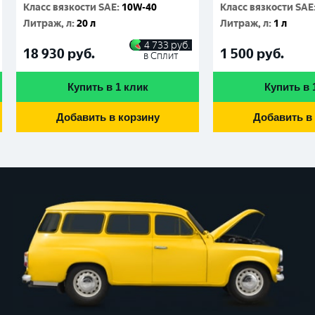
Класс вязкости SAE
:
10W-40
Класс вязкости SAE
Литраж, л
:
20 л
Литраж, л
:
1 л
4 733
руб.
18 930
руб.
1 500
руб.
в Сплит
Купить в 1 клик
Купить в 
Добавить в корзину
Добавить в