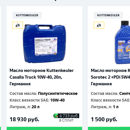
KUTTENKEULER
KUTTENKEULER
Масло моторное Kuttenkeuler
Масло моторное K
Casalla Truck 10W-40, 20л,
Sorotec 2 +PDi 5W4
Германия
Германия
Состав масла
:
Полусинтетическое
Состав масла
:
Синт
Класс вязкости SAE
:
10W-40
Класс вязкости SAE
Литраж, л
:
20 л
Литраж, л
:
1 л
4 733
руб.
18 930
руб.
1 500
руб.
в Сплит