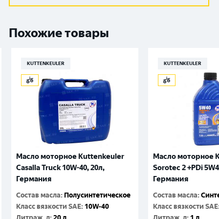
Похожие товары
KUTTENKEULER
KUTTENKEULER
Масло моторное Kuttenkeuler
Масло моторное K
Casalla Truck 10W-40, 20л,
Sorotec 2 +PDi 5W4
Германия
Германия
Состав масла
:
Полусинтетическое
Состав масла
:
Синт
Класс вязкости SAE
:
10W-40
Класс вязкости SAE
Литраж, л
:
20 л
Литраж, л
:
1 л