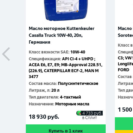
Масло моторное Kuttenkeuler
Масло 
Casalla Truck 10W-40, 20л,
Sorote
Германия
Класс 
Класс вязкости SAE
:
10W-40
Специ
C3; VW 
Спецификация
:
API CI-4 + UHPD ;
Longlif
ACEA E6, E7, E9; MB-Approval 228.51,
FORD
(226.9), CATERPILLAR ECF-2, MAN M
3477
Состав
Состав масла
:
Полусинтетическое
Литраж
Литраж, л
:
20 л
Тип дв
Тип двигателя
:
4-тактный
Назнач
Назначение
:
Моторные масла
1 500
4 733
руб.
18 930
руб.
в Сплит
Купить в 1 клик