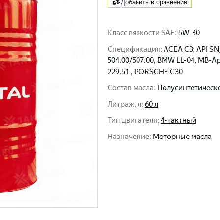
Добавить в сравнение
Класс вязкости SAE
:
5W-30
Спецификация
:
ACEA C3; API SN
504.00/507.00, BMW LL-04, MB-A
229.51 , PORSCHE C30
Состав масла
:
Полусинтетическ
Литраж, л
:
60 л
Тип двигателя
:
4-тактный
Назначение
:
Моторные масла