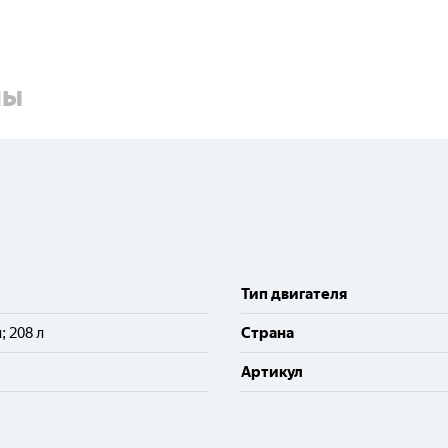
ны
Тип двигателя
л; 208 л
Cтрана
Артикул