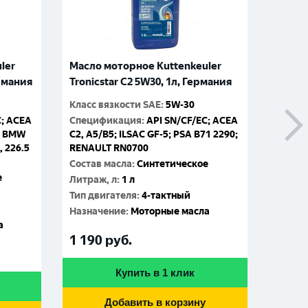
ler
Масло моторное Kuttenkeuler
Масло
ермания
Tronicstar C2 5W30, 1л, Германия
Tronic
Класс вязкости SAE
:
5W-30
Класс 
C; ACEA
Спецификация
:
API SN/CF/EC; ACEA
Специ
1; BMW
C2, A5/B5; ILSAC GF-5; PSA B71 2290;
C2, A5
, 226.5
RENAULT RN0700
RENAU
Состав масла
:
Синтетическое
Состав
е
Литраж, л
:
1 л
Литраж
Тип двигателя
:
4-тактный
Тип дв
Назначение
:
Моторные масла
Назна
а
1 190
руб.
4 86
Купить в 1 клик
Добавить в корзину