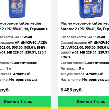
моторное Kuttenkeuler
Масло моторное Kuttenkeu
c 2 +PDi 5W40, 1л, Германия
Sorotec 2 +PDi 5W40, 5л, Г
вязкости SAE
:
5W-40
Класс вязкости SAE
:
5W-40
фикация
:
API SN/CF/EC; ACEA
Спецификация
:
API SN/CF/E
502.00, 505.00, 505.01; BMW
C3; VW 502.00, 505.00, 505.0
e 04; MB 229.51, 229.31, 226.5
Longlife 04; MB 229.51, 229.31
FORD
 масла
:
Синтетическое
Состав масла
:
Синтетическо
, л
:
1 л
Литраж, л
:
5 л
игателя
:
4-тактный
Тип двигателя
:
4-тактный
ение
:
Моторные масла
Назначение
:
Моторные масл
руб.
5 485
руб.
Купить в 1 клик
Купить в 1 клик