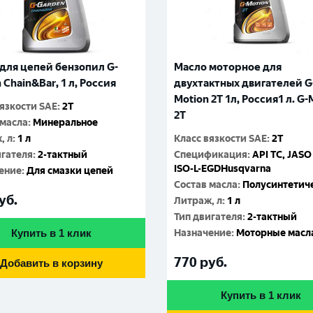
 моторное для
Масло моторное TAKAYAM
ктных двигателей G-
Mototec 1000 2T API TC JAS
 2T 1л, Россия1 л. G-Motion
(Ж.Б), 1 л., Россия
Класс вязкости SAE
:
2T
вязкости SAE
:
2T
Спецификация
:
API TC; JASO
фикация
:
API TC, JASO FD,
Состав масла
:
Полусинтетич
EGDHusqvarna
Литраж, л
:
1 л
 масла
:
Полусинтетическое
Тип двигателя
:
2-тактный
, л
:
1 л
Назначение
:
Моторные масл
игателя
:
2-тактный
1 010
руб.
ение
:
Моторные масла
уб.
Купить в 1 клик
Купить в 1 клик
Добавить в корзину