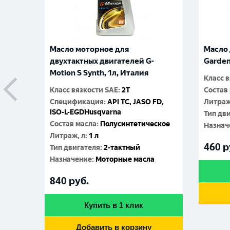
Масло для цепей бензопил G-
Масло
Garden Chain&Bar, 1 л, Россия
двухта
Motion
Класс вязкости SAE
:
2T
2T
Состав масла
:
Минеральное
FD,
Литраж, л
:
1 л
Класс 
Тип двигателя
:
2-тактный
Специ
ское
ISO-L-
Назначение
:
Для смазки цепей
Состав
460
руб.
Литраж
а
Тип дв
Купить в 1 клик
Назнач
770
р
Добавить в корзину