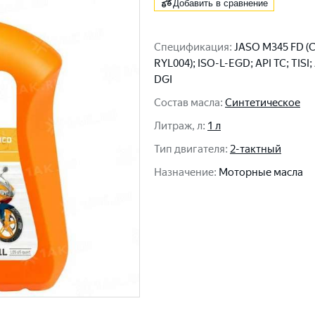
Добавить в сравнение
Спецификация
:
JASO M345 FD (
RYL004); ISO-L-EGD; API TC; TISI;
DGI
Состав масла
:
Синтетическое
Литраж, л
:
1 л
Тип двигателя
:
2-тактный
Назначение
:
Моторные масла