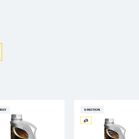
Выберите ваш город
Великий Новгород
Санкт-Петербург
TION
TAKAYAMA
Гатчина
Смоленск
Москва