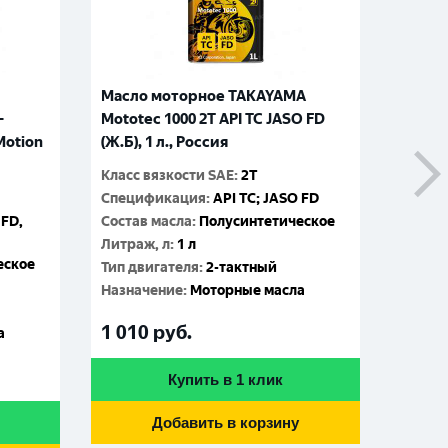
A
Масло моторное REVLINE ULTRA
O FD
MOTO 2T, 1л, Польша
Класс вязкости SAE
:
2T
Спецификация
:
API: TC; JASO: FD;
ISO: L-EGD
 FD
Состав масла
:
Полусинтетическое
еское
Литраж, л
:
1 л
Тип двигателя
:
2-тактный
Назначение
:
Моторные масла
а
980
руб.
Купить в 1 клик
Добавить в корзину