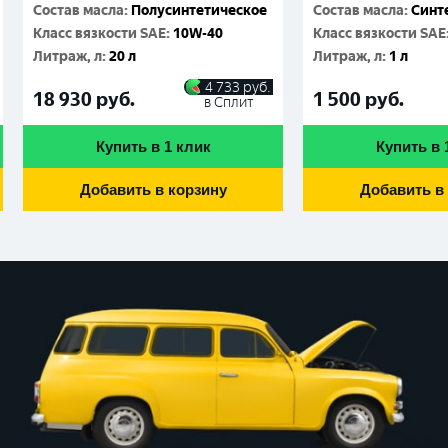
Состав масла
:
Полусинтетическое
Состав масла
:
Синт
Класс вязкости SAE
:
10W-40
Класс вязкости SAE
Литраж, л
:
20 л
Литраж, л
:
1 л
4 733
руб.
18 930
руб.
1 500
руб.
в Сплит
Купить в 1 клик
Купить в 
Добавить в корзину
Добавить в