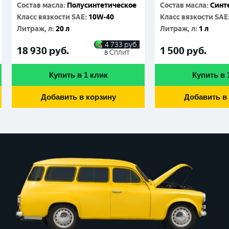
Состав масла
:
Полусинтетическое
Состав масла
:
Синт
Класс вязкости SAE
:
10W-40
Класс вязкости SAE
Литраж, л
:
20 л
Литраж, л
:
1 л
4 733
руб.
18 930
руб.
1 500
руб.
в Сплит
Купить в 1 клик
Купить в 
Добавить в корзину
Добавить в