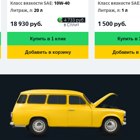
Класс вязкости SAE
:
10W-40
Класс вязкости SAE
Литраж, л
:
20 л
Литраж, л
:
1 л
4 733
руб.
18 930
руб.
1 500
руб.
в Сплит
Купить в 1 клик
Купить в 
Добавить в корзину
Добавить в