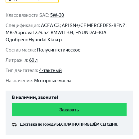
Класс вязкости SAE
:
5W-30
Спецификация
:
ACEA C3; API SN+/CF MERCEDES-BENZ:
MB-Approval 229.52, BMWLL-04, HYUNDAI–KIA
ОдобреноHyundai Kia и р
Состав масла
:
Полусинтетическое
Литраж, л
:
60 л
Тип двигателя
:
4-тактный
Назначение
:
Моторные масла
В наличии, звоните!
Заказать
Доставка по городу
БЕСПЛАТНО
ПРИВЕЗЁМ СЕГОДНЯ.