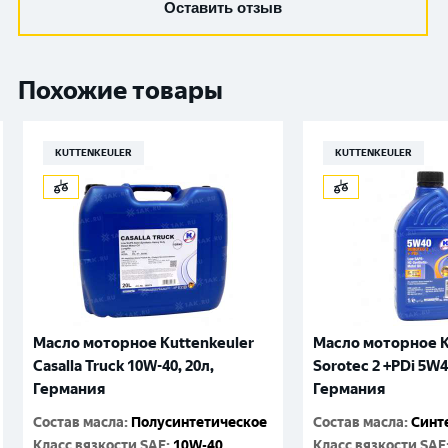
Оставить отзыв
Похожие товары
KUTTENKEULER
KUTTENKEULER
Масло моторное Kuttenkeuler
Масло моторное K
Casalla Truck 10W-40, 20л,
Sorotec 2 +PDi 5W4
Германия
Германия
Состав масла
:
Полусинтетическое
Состав масла
:
Синт
Класс вязкости SAE
:
10W-40
Класс вязкости SAE