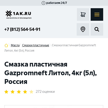
работаем 24/7
Великий Новгород
Санкт-Петербург
Гатчина
Смоленск
Москва
+7 (812) 564-54-91
Масла
Смазки пластичные
Смазка пластичная Gazpromneft
Литол, 4кг (5л), Россия
Смазка пластичная
Gazpromneft Литол, 4кг (5л),
Россия
272 оценки