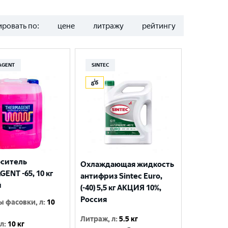
ровать по:
цене
литражу
рейтингу
AGENT
SINTEC
оситель
Охлаждающая жидкость
ENT -65, 10 кг
антифриз Sintec Euro,
й
(-40) 5,5 кг АКЦИЯ 10%,
Россия
ы фасовки, л
:
10
Литраж, л
:
5.5 кг
 л
:
10 кг