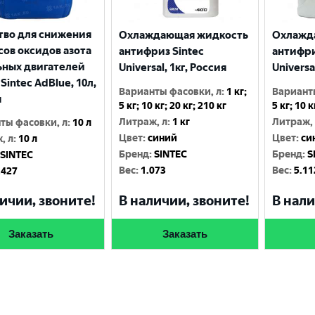
тво для снижения
Охлаждающая жидкость
Охлажд
ов оксидов азота
антифриз Sintec
антифри
ьных двигателей
Universal, 1кг, Россия
Universa
 Sintec AdBlue, 10л,
Варианты фасовки, л
:
1 кг;
Вариант
я
5 кг; 10 кг; 20 кг; 210 кг
5 кг; 10 к
Литраж, л
:
1 кг
Литраж,
ты фасовки, л
:
10 л
Цвет
:
синий
Цвет
:
си
, л
:
10 л
Бренд
:
SINTEC
Бренд
:
S
SINTEC
Вес
:
1.073
Вес
:
5.11
.427
В наличии, звоните!
В нали
ичии, звоните!
Заказать
Заказать