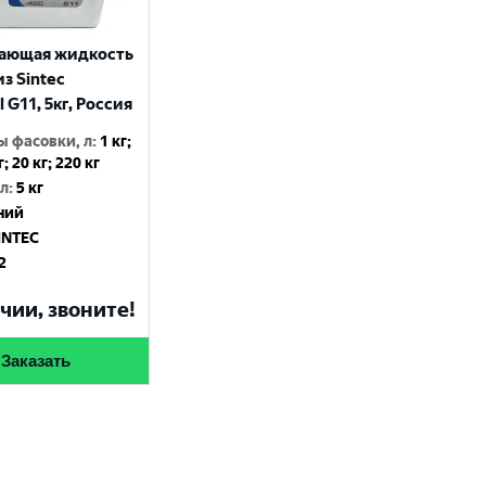
ающая жидкость
з Sintec
l G11, 5кг, Россия
ы фасовки, л
:
1 кг;
г; 20 кг; 220 кг
 л
:
5 кг
ний
INTEC
2
чии, звоните!
Заказать