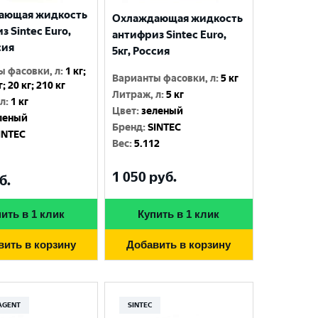
ающая жидкость
Охлаждающая жидкость
з Sintec Euro,
антифриз Sintec Euro,
сия
5кг, Россия
ы фасовки, л
:
1 кг;
Варианты фасовки, л
:
5 кг
г; 20 кг; 210 кг
Литраж, л
:
5 кг
 л
:
1 кг
Цвет
:
зеленый
леный
Бренд
:
SINTEC
INTEC
Вес
:
5.112
1 050
руб.
б.
ить в 1 клик
Купить в 1 клик
вить в корзину
Добавить в корзину
AGENT
SINTEC