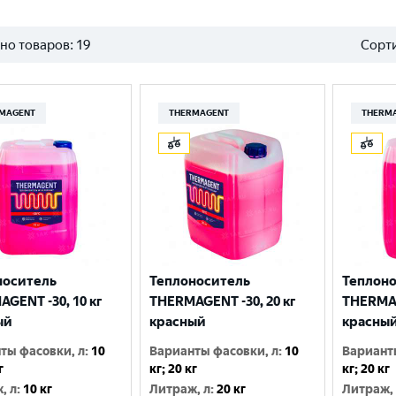
но товаров:
19
Сорти
MAGENT
THERMAGENT
THERM
носитель
Теплоноситель
Теплон
GENT -30, 10 кг
THERMAGENT -30, 20 кг
THERMAG
ый
красный
красны
ты фасовки, л
:
10
Варианты фасовки, л
:
10
Вариант
г
кг; 20 кг
кг; 20 кг
, л
:
10 кг
Литраж, л
:
20 кг
Литраж,