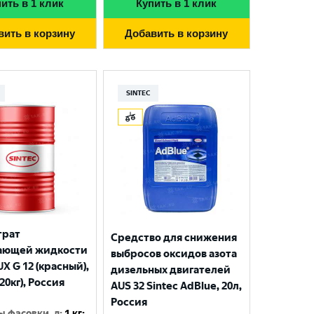
ить в 1 клик
Купить в 1 клик
вить в корзину
Добавить в корзину
SINTEC
трат
Средство для снижения
ающей жидкости
выбросов оксидов азота
UX G 12 (красный),
дизельных двигателей
220кг), Россия
AUS 32 Sintec AdBlue, 20л,
Россия
ы фасовки, л
:
1 кг;