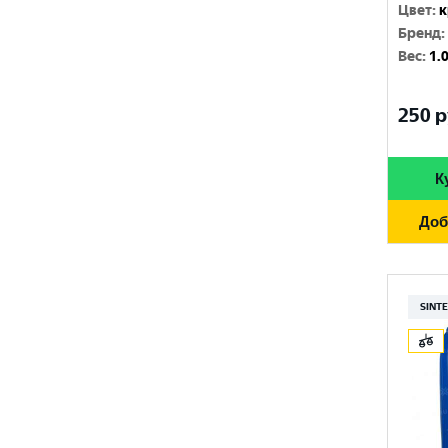
Цвет
:
к
Бренд
:
Вес
:
1.
250
р
К
Доб
SINT