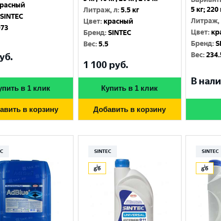
расный
5 кг; 220
Литраж, л
:
5.5 кг
SINTEC
Литраж,
Цвет
:
красный
073
Цвет
:
кр
Бренд
:
SINTEC
Бренд
:
S
Вес
:
5.5
Вес
:
234.
уб.
1 100
руб.
В нали
упить в 1 клик
Купить в 1 клик
авить в корзину
Добавить в корзину
EC
SINTEC
SINTEC