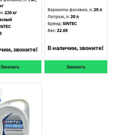
 кг
Варианты фасовки, л
:
20 л
 л
:
220 кг
Литраж, л
:
20 л
асный
Бренд
:
SINTEC
INTEC
Вес
:
22.65
5
В наличии, звоните!
чии, звоните!
Заказать
Заказать