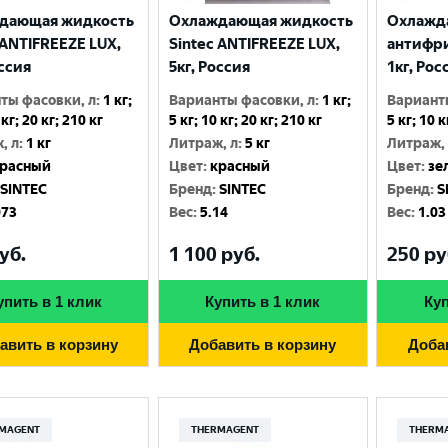
дающая жидкость
Охлаждающая жидкость
Охлажд
 ANTIFREEZE LUX,
Sintec ANTIFREEZE LUX,
антифри
оссия
5кг, Россия
1кг, Рос
ты фасовки, л
:
1 кг;
Варианты фасовки, л
:
1 кг;
Вариант
 кг; 20 кг; 210 кг
5 кг; 10 кг; 20 кг; 210 кг
5 кг; 10 к
, л
:
1 кг
Литраж, л
:
5 кг
Литраж,
расный
Цвет
:
красный
Цвет
:
зе
SINTEC
Бренд
:
SINTEC
Бренд
:
S
073
Вес
:
5.14
Вес
:
1.03
уб.
1 100
руб.
250
ру
упить в 1 клик
Купить в 1 клик
Куп
авить в корзину
Добавить в корзину
Доба
MAGENT
THERMAGENT
THERM