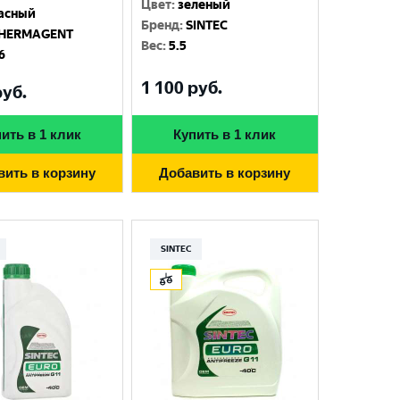
Цвет
:
зеленый
асный
Бренд
:
SINTEC
HERMAGENT
Вес
:
5.5
6
1 100
руб.
уб.
ить в 1 клик
Купить в 1 клик
вить в корзину
Добавить в корзину
SINTEC