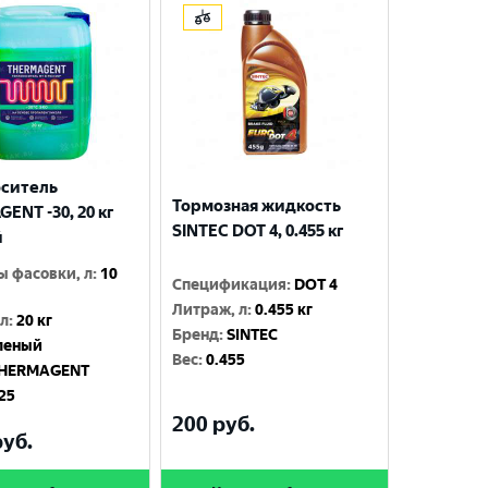
оситель
Тормозная жидкость
ENT -30, 20 кг
SINTEC DOT 4, 0.455 кг
й
ы фасовки, л
:
10
Спецификация
:
DOT 4
Литраж, л
:
0.455 кг
 л
:
20 кг
Бренд
:
SINTEC
леный
Вес
:
0.455
HERMAGENT
25
200
руб.
уб.