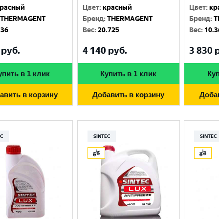
расный
Цвет
:
красный
Цвет
:
кр
THERMAGENT
Бренд
:
THERMAGENT
Бренд
:
T
.36
Вес
:
20.725
Вес
:
10.3
руб.
4 140
руб.
3 830
р
упить в 1 клик
Купить в 1 клик
Куп
авить в корзину
Добавить в корзину
Доба
EC
SINTEC
SINTEC