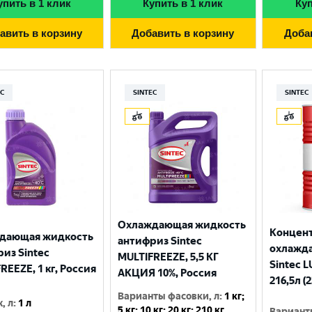
упить в 1 клик
Купить в 1 клик
Куп
Москва
авить в корзину
Добавить в корзину
Доба
EC
SINTEC
SINTEC
Охлаждающая жидкость
Концен
дающая жидкость
антифриз Sintec
охлажд
из Sintec
MULTIFREEZE, 5,5 КГ
Sintec L
REEZE, 1 кг, Россия
АКЦИЯ 10%, Россия
216,5л (
Варианты фасовки, л
:
1 кг;
, л
:
1 л
5 кг; 10 кг; 20 кг; 210 кг
Вариант