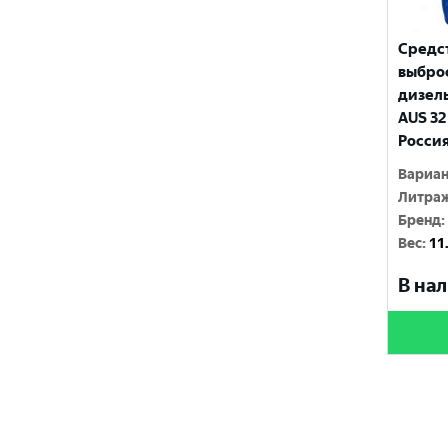
Средс
выброс
дизел
AUS 32
Росси
Вариан
Литраж
Бренд
:
Вес
:
11
В нал