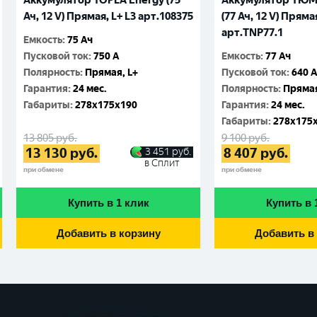
Аккумулятор TOPLA Energy (75
Аккумулятор ТЮ
Ач, 12 V) Прямая, L+ L3 арт.108375
(77 Ач, 12 V) Прямая
арт.TNP77.1
Емкость
:
75 Ач
Пусковой ток
:
750 A
Емкость
:
77 Ач
Полярность
:
Прямая, L+
Пусковой ток
:
640 
Гарантия
:
24 мес.
Полярность
:
Прямая
Габариты
:
278x175x190
Гарантия
:
24 мес.
Габариты
:
278x175
13 805
руб.
9 100
руб.
13 130
руб.
8 407
руб.
3 451
руб.
в Сплит
при обмене
при обмене
Купить в 1 клик
Купить в 
Добавить в корзину
Добавить в