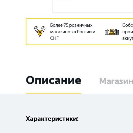
Более 75 розничных
Собс
магазинов в России и
прои
СНГ
акку
Описание
Магази
Характеристики: