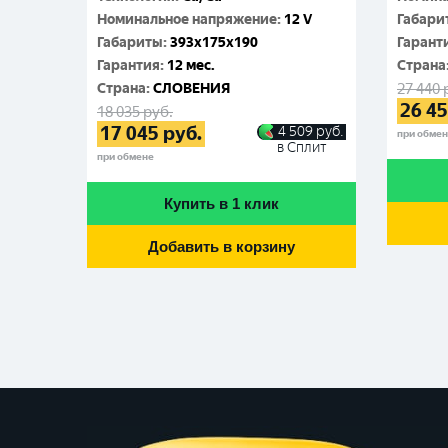
Номинальное напряжение
:
12 V
Габари
Габариты
:
393x175x190
Гарант
Гарантия
:
12 мес.
Cтрана
Cтрана
:
СЛОВЕНИЯ
27 440
26 4
18 035
руб.
17 045
руб.
4 509
руб.
при обме
в Сплит
при обмене
Купить в 1 клик
Добавить в корзину