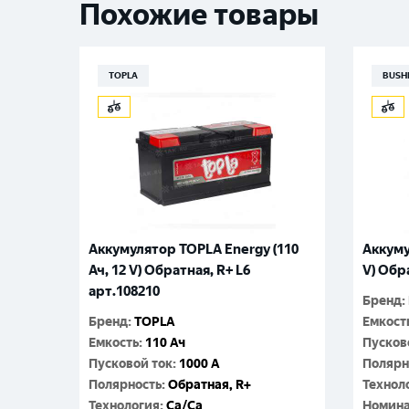
Похожие товары
TOPLA
BUSH
Аккумулятор TOPLA Energy (110
Аккуму
Ач, 12 V) Обратная, R+ L6
V) Обр
арт.108210
Бренд
:
Бренд
:
TOPLA
Емкост
Емкость
:
110 Ач
Пусков
Пусковой ток
:
1000 A
Полярн
Полярность
:
Обратная, R+
Технол
Технология
:
Ca/Ca
Номина