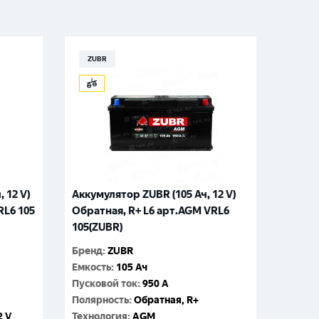
ZUBR
 12 V)
Аккумулятор ZUBR (105 Ач, 12 V)
RL6 105
Обратная, R+ L6 арт.AGM VRL6
105(ZUBR)
Бренд
:
ZUBR
Емкость
:
105 Ач
Пусковой ток
:
950 A
Полярность
:
Обратная, R+
2 V
Технология
:
AGM