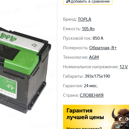
Добавить в сравнение
Бренд
:
TOPLA
Емкость
:
105 Ач
Пусковой ток
:
850 A
Полярность
:
Обратная, R+
Технология
:
AGM
Номинальное напряжение
:
12 V
Габариты
:
393x175x190
Гарантия
:
24 мес.
Cтрана
:
СЛОВЕНИЯ