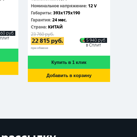
Номинальное напряжение
:
12 V
Габариты
:
393x175x190
Гарантия
:
24 мес.
Cтрана
:
КИТАЙ
160
руб.
23 760
руб.
Сплит
22 815
руб.
5 940
руб.
в Сплит
при обмене
Купить в 1 клик
Добавить в корзину