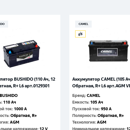
Великий Новгород
Санкт-Петербург
Гатчина
Смоленск
Москва
IDO
CAMEL
лятор BUSHIDO (110 Ач, 12
Аккумулятор CAMEL (105 Ач,
атная, R+ L6 арт.0129301
Обратная, R+ L6 арт.AGM V
BUSHIDO
Бренд
:
CAMEL
ь
:
110 Ач
Емкость
:
105 Ач
ой ток
:
1000 A
Пусковой ток
:
950 A
ость
:
Обратная, R+
Полярность
:
Обратная, R+
огия
:
AGM
Технология
:
AGM
льное напряжение
:
12 V
Номинальное напряжение
:
1