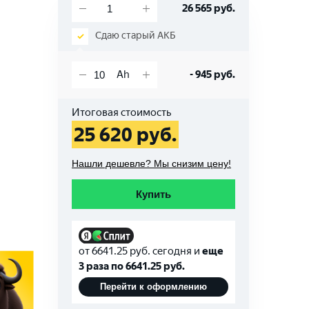
26 565
руб.
Сдаю старый АКБ
-
945
руб.
Итоговая стоимость
25 620
руб.
Нашли дешевле? Мы снизим цену!
Купить
от
6641.25
руб. сегодня и
еще
3 раза по
6641.25
руб.
Перейти к оформлению