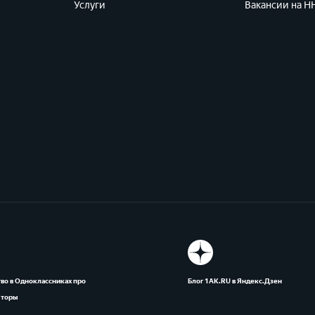
Услуги
Вакансии на HH
во в Одноклассниках про
Блог 1АК.RU в Яндекс.Дзен
яторы