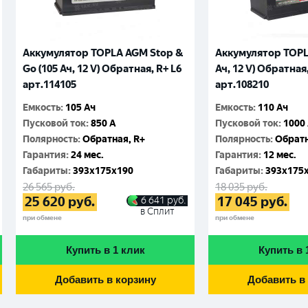
Аккумулятор TOPLA AGM Stop &
Аккумулятор TOPLA
Go (105 Ач, 12 V) Обратная, R+ L6
Ач, 12 V) Обратная,
арт.114105
арт.108210
Емкость
:
105 Ач
Емкость
:
110 Ач
Пусковой ток
:
850 A
Пусковой ток
:
1000
Полярность
:
Обратная, R+
Полярность
:
Обратн
Гарантия
:
24 мес.
Гарантия
:
12 мес.
Габариты
:
393x175x190
Габариты
:
393x175
26 565
руб.
18 035
руб.
25 620
руб.
17 045
руб.
6 641
руб.
в Сплит
при обмене
при обмене
Купить в 1 клик
Купить в 
Добавить в корзину
Добавить в