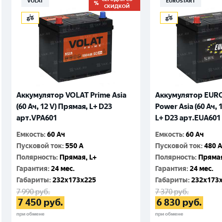
VOLAT
EUROSTART
СКИДКОЙ
Аккумулятор VOLAT Prime Asia
Аккумулятор EURO
(60 Ач, 12 V) Прямая, L+ D23
Power Asia (60 Ач, 
арт.VPA601
L+ D23 арт.EUA601
Емкость
:
60 Ач
Емкость
:
60 Ач
Пусковой ток
:
550 A
Пусковой ток
:
480 
Полярность
:
Прямая, L+
Полярность
:
Прямая
Гарантия
:
24 мес.
Гарантия
:
24 мес.
Габариты
:
232x173x225
Габариты
:
232x173
7 990
руб.
7 370
руб.
7 450
руб.
6 830
руб.
при обмене
при обмене