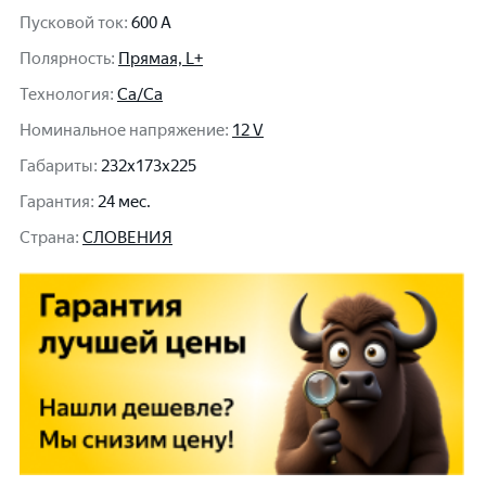
Пусковой ток
:
600 A
Полярность
:
Прямая, L+
Технология
:
Ca/Ca
Номинальное напряжение
:
12 V
Габариты
:
232x173x225
Гарантия
:
24 мес.
Cтрана
:
СЛОВЕНИЯ