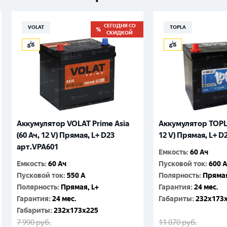
СЕГОДНЯ СО
VOLAT
TOPLA
СКИДКОЙ
Аккумулятор VOLAT Prime Asia
Аккумулятор TOPLA
(60 Ач, 12 V) Прямая, L+ D23
12 V) Прямая, L+ D
арт.VPA601
Емкость
:
60 Ач
Емкость
:
60 Ач
Пусковой ток
:
600 
Пусковой ток
:
550 A
Полярность
:
Прямая
Полярность
:
Прямая, L+
Гарантия
:
24 мес.
Гарантия
:
24 мес.
Габариты
:
232x173
Габариты
:
232x173x225
7 990
руб.
11 070
руб.