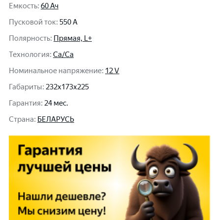
Емкость
:
60 Ач
Пусковой ток
:
550 A
Полярность
:
Прямая, L+
Технология
:
Ca/Ca
Номинальное напряжение
:
12 V
Габариты
:
232x173x225
Гарантия
:
24 мес.
Cтрана
:
БЕЛАРУСЬ