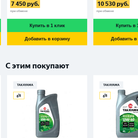
7 450
руб.
10 530
руб.
при обмене
при обмене
Купить в 1 клик
Купить в 
Добавить в корзину
Добавить в
С этим покупают
TAKAYAMA
TAKAYAMA