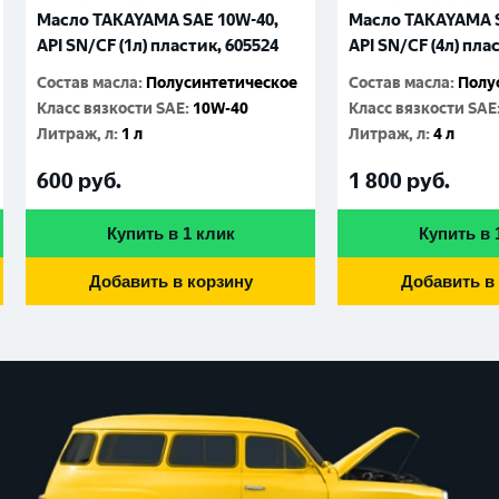
Масло TAKAYAMA SAE 10W-40,
Масло TAKAYAMA S
API SN/CF (1л) пластик, 605524
API SN/CF (4л) пла
Состав масла
:
Полусинтетическое
Состав масла
:
Полу
Класс вязкости SAE
:
10W-40
Класс вязкости SAE
Литраж, л
:
1 л
Литраж, л
:
4 л
600
руб.
1 800
руб.
Купить в 1 клик
Купить в 
Добавить в корзину
Добавить в