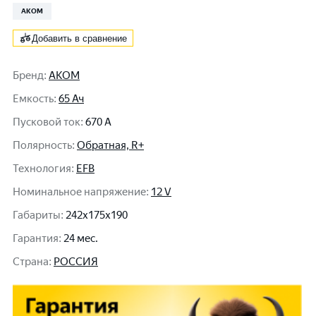
АКОМ
Добавить в сравнение
Бренд
:
АКОМ
Емкость
:
65 Ач
Пусковой ток
:
670 A
Полярность
:
Обратная, R+
Технология
:
EFB
Номинальное напряжение
:
12 V
Габариты
:
242x175x190
Гарантия
:
24 мес.
Cтрана
:
РОССИЯ