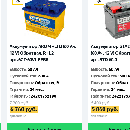
Аккумулятор AKOM +EFB (60 Ач,
Аккумулятор STA
12 V) Обратная, R+ L2
(60 Ач, 12 V) Обрат
арт.6CТ-60VL EFBR
арт.STD 60.0
Емкость
:
60 Ач
Емкость
:
60 Ач
Пусковой ток
:
600 A
Пусковой ток
:
500 
Полярность
:
Обратная, R+
Полярность
:
Обратн
Гарантия
:
24 мес.
Гарантия
:
24 мес.
Габариты
:
242x175x190
Габариты
:
242x175
7 300
руб.
6 400
руб.
6 760
руб.
5 860
руб.
при обмене
при обмене
Купить в 1 клик
Купить в 