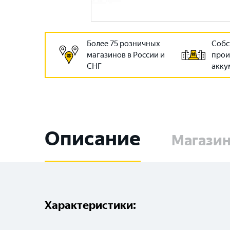
Более 75 розничных
Собс
магазинов в России и
прои
СНГ
акку
Описание
Магази
Характеристики: