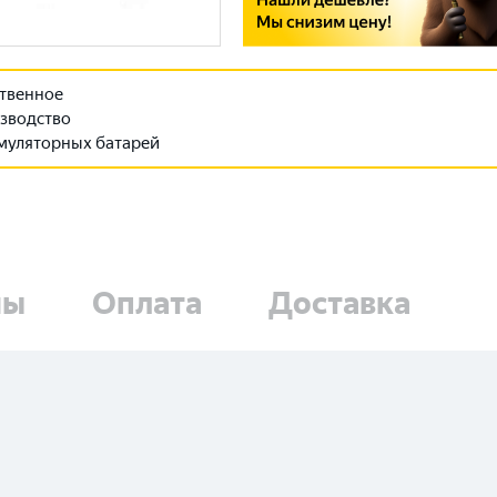
твенное
зводство
муляторных батарей
ны
Оплата
Доставка