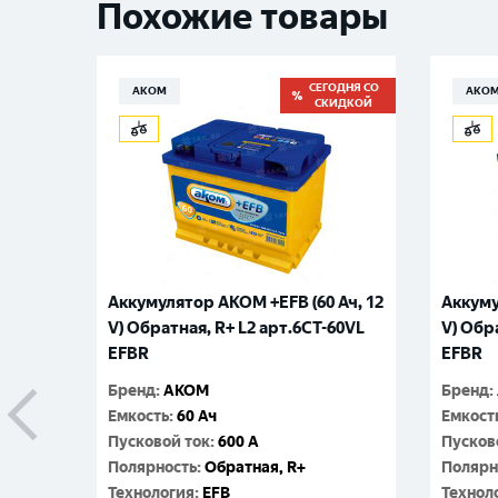
Похожие товары
СЕГОДНЯ СО
АКОМ
АКО
СКИДКОЙ
Аккумулятор AKOM +EFB (60 Ач, 12
Аккуму
V) Обратная, R+ L2 арт.6CТ-60VL
V) Обр
EFBR
EFBR
Бренд
:
АКОМ
Бренд
:
Емкость
:
60 Ач
Емкост
Пусковой ток
:
600 A
Пусков
Полярность
:
Обратная, R+
Полярн
Технология
:
EFB
Технол