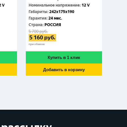
2 V
Номинальное напряжение
:
12 V
Габар
Габариты
:
242x175x190
Гаран
Гарантия
:
24 мес.
Cтран
Cтрана
:
РОССИЯ
5 900
р
5 36
5 700
руб.
5 160
руб.
при обме
при обмене
Купить в 1 клик
Добавить в корзину