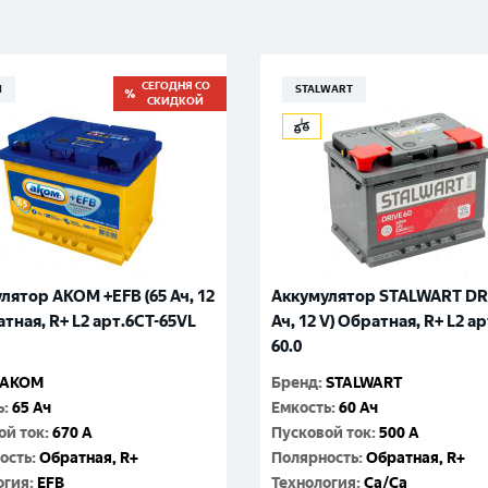
Великий Новгород
Санкт-Петербург
Гатчина
Смоленск
Москва
СЕГОДНЯ СО
М
STALWART
СКИДКОЙ
лятор AKOM +EFB (65 Ач, 12
Аккумулятор STALWART DRI
атная, R+ L2 арт.6CT-65VL
Ач, 12 V) Обратная, R+ L2 а
60.0
АКОМ
Бренд
:
STALWART
ь
:
65 Ач
Емкость
:
60 Ач
ой ток
:
670 A
Пусковой ток
:
500 A
ость
:
Обратная, R+
Полярность
:
Обратная, R+
огия
:
EFB
Технология
:
Ca/Ca