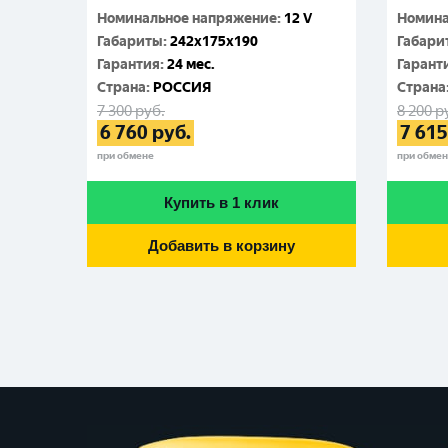
Номинальное напряжение
:
12 V
Номина
Габариты
:
242x175x190
Габари
Гарантия
:
24 мес.
Гарант
Cтрана
:
РОССИЯ
Cтрана
7 300
руб.
8 200
р
6 760
руб.
7 615
при обмене
при обме
Купить в 1 клик
Добавить в корзину