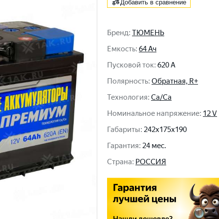
Добавить в сравнение
Бренд
:
ТЮМЕНЬ
Емкость
:
64 Ач
Пусковой ток
:
620 A
Полярность
:
Обратная, R+
Технология
:
Ca/Ca
Номинальное напряжение
:
12 V
Габариты
:
242x175x190
Гарантия
:
24 мес.
Cтрана
:
РОССИЯ