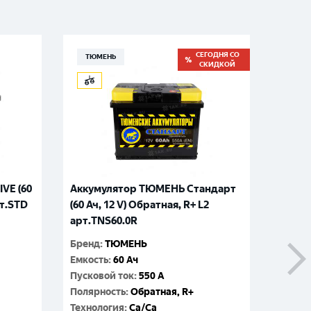
СЕГОДНЯ СО
ТЮМЕНЬ
ATLA
СКИДКОЙ
VE (60
Аккумулятор ТЮМЕНЬ Стандарт
Аккуму
рт.STD
(60 Ач, 12 V) Обратная, R+ L2
12 V) 
арт.TNS60.0R
Бренд
:
Бренд
:
ТЮМЕНЬ
Емкос
Емкость
:
60 Ач
Пусков
Пусковой ток
:
550 A
Поляр
Полярность
:
Обратная, R+
Технол
Технология
:
Ca/Ca
Номин