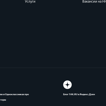
Услуги
Вакансии на HH
во в Одноклассниках про
Блог 1АК.RU в Яндекс.Дзен
яторы