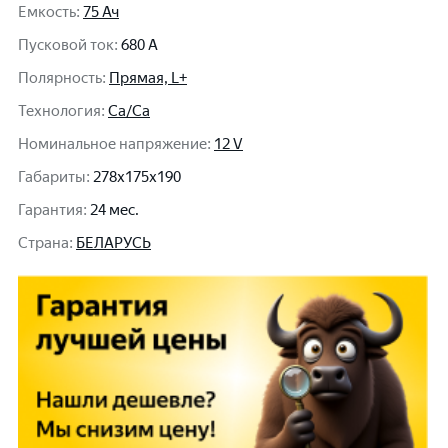
Емкость
:
75 Ач
Пусковой ток
:
680 A
Полярность
:
Прямая, L+
Технология
:
Ca/Ca
Номинальное напряжение
:
12 V
Габариты
:
278x175x190
Гарантия
:
24 мес.
Cтрана
:
БЕЛАРУСЬ