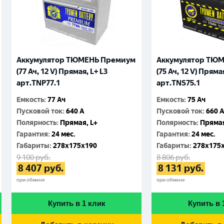
Аккумулятор ТЮМЕНЬ Премиум
Аккумулятор ТЮМ
(77 Ач, 12 V) Прямая, L+ L3
(75 Ач, 12 V) Прямая
арт.TNP77.1
арт.TNS75.1
Емкость
:
77 Ач
Емкость
:
75 Ач
Пусковой ток
:
640 A
Пусковой ток
:
660 
Полярность
:
Прямая, L+
Полярность
:
Прямая
Гарантия
:
24 мес.
Гарантия
:
24 мес.
Габариты
:
278x175x190
Габариты
:
278x175
9 100
руб.
8 806
руб.
8 407
руб.
8 131
руб.
при обмене
при обмене
Купить в 1 клик
Купить в 