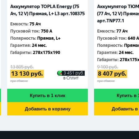
Аккумулятор TOPLA Energy (75
Аккумулятор ТЮ
Ач, 12 V) Прямая, L+ L3 арт.108375
(77 Ач, 12 V) Прямая
арт.TNP77.1
Емкость
:
75 Ач
Пусковой ток
:
750 A
Емкость
:
77 Ач
Полярность
:
Прямая, L+
Пусковой ток
:
640 
Гарантия
:
24 мес.
Полярность
:
Прямая
Габариты
:
278x175x190
Гарантия
:
24 мес.
Габариты
:
278x175
13 805
руб.
9 100
руб.
13 130
руб.
8 407
руб.
3 451
руб.
в Сплит
при обмене
при обмене
Купить в 1 клик
Купить в 
Добавить в корзину
Добавить в