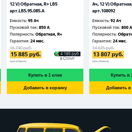
12 V) Обратная, R+ LB5
Ач, 12 V) Обратная
арт.LВ5.95.085.A
арт.108092
Емкость
:
95 Ач
Емкость
:
92 Ач
Пусковой ток
:
850 A
Пусковой ток
:
800 
Полярность
:
Обратная, R+
Полярность
:
Обратн
Гарантия
:
24 мес.
Гарантия
:
24 мес.
16 740
руб.
14 635
руб.
15 885
руб.
13 807
руб.
4 185
руб.
в Сплит
при обмене
при обмене
Купить в 1 клик
Купить в 
Добавить в корзину
Добавить в