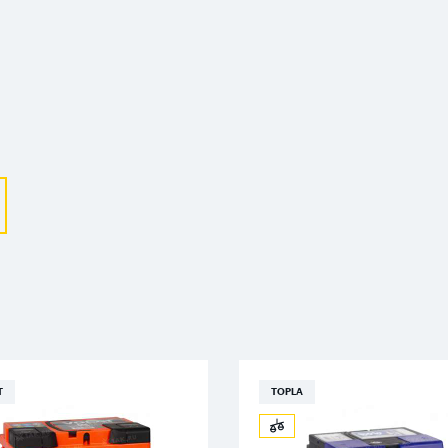
Выберите ваш город
Великий Новгород
Санкт-Петербург
Гатчина
Смоленск
Москва
T
TOPLA