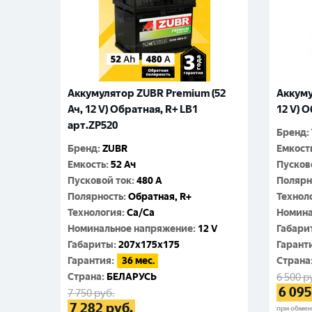
Аккумулятор ZUBR Premium (52
Аккуму
Ач, 12 V) Обратная, R+ LB1
12 V) 
арт.ZP520
Бренд
:
Бренд
:
ZUBR
Емкост
Емкость
:
52 Ач
Пусков
Пусковой ток
:
480 A
Полярн
Полярность
:
Обратная, R+
Технол
Технология
:
Ca/Ca
Номина
Номинальное напряжение
:
12 V
Габари
Габариты
:
207x175x175
Гарант
Гарантия
:
36 мес.
Cтрана
Cтрана
:
БЕЛАРУСЬ
6 500
р
6 095
7 750
руб.
7 282
руб.
при обме