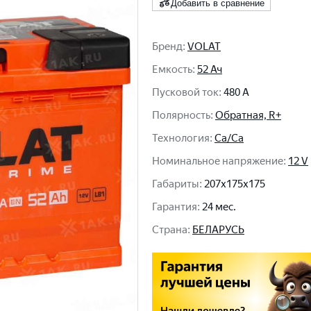
Добавить в сравнение
Бренд
:
VOLAT
Емкость
:
52 Ач
Пусковой ток
:
480 A
Полярность
:
Обратная, R+
Технология
:
Ca/Ca
Номинальное напряжение
:
12 V
Габариты
:
207x175x175
Гарантия
:
24 мес.
Cтрана
:
БЕЛАРУСЬ