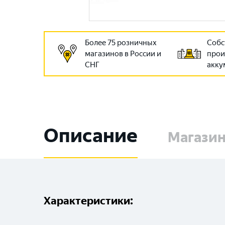
Более 75 розничных
Собс
магазинов в России и
прои
СНГ
акку
Описание
Магази
Характеристики: