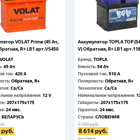
лятор VOLAT Prime (45 Ач,
Аккумулятор TOPLA TOP (54
Обратная, R+ LB1 арт.VS450
V) Обратная, R+ LB1 арт.11
VOLAT
Бренд
:
TOPLA
ь
:
45 Ач
Емкость
:
54 Ач
ой ток
:
420 A
Пусковой ток
:
510 A
ость
:
Обратная, R+
Полярность
:
Обратная, R+
огия
:
Ca/Ca
Технология
:
Ca/Ca
льное напряжение
:
12 V
Номинальное напряжение
:
1
ты
:
207x175x175
Габариты
:
207x175x175
ия
:
24 мес.
Гарантия
:
24 мес.
:
БЕЛАРУСЬ
Cтрана
:
СЛОВЕНИЯ
уб.
9 100
руб.
руб.
8 614
руб.
не
при обмене