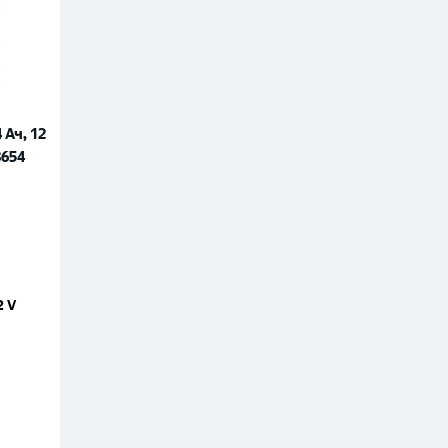
 Ач, 12
8654
2 V