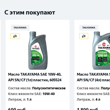
С этим покупают
TAKAYAMA
TAKAYAMA
Масло TAKAYAMA SAE 10W-40,
Масло TAKAYAMA S
API SN/CF (1л) пластик, 605524
API SN/CF (4л) пла
Состав масла
:
Полусинтетическое
Состав масла
:
Полу
Класс вязкости SAE
:
10W-40
Класс вязкости SAE
Литраж, л
:
1 л
Литраж, л
:
4 л
600
руб.
1 800
руб.