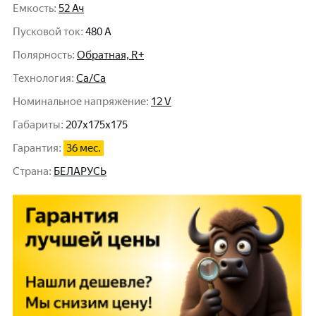
Емкость
:
52 Ач
Пусковой ток
:
480 A
Полярность
:
Обратная, R+
Технология
:
Ca/Ca
Номинальное напряжение
:
12 V
Габариты
:
207x175x175
Гарантия
:
36 мес.
Cтрана
:
БЕЛАРУСЬ