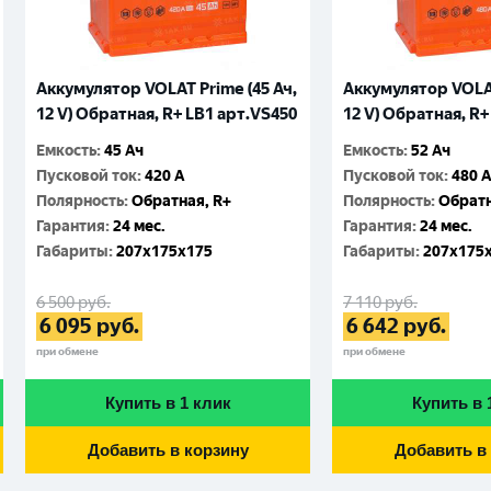
Аккумулятор VOLAT Prime (45 Ач,
Аккумулятор VOLAT
12 V) Обратная, R+ LB1 арт.VS450
12 V) Обратная, R+
Емкость
:
45 Ач
Емкость
:
52 Ач
Пусковой ток
:
420 A
Пусковой ток
:
480 
Полярность
:
Обратная, R+
Полярность
:
Обратн
Гарантия
:
24 мес.
Гарантия
:
24 мес.
Габариты
:
207x175x175
Габариты
:
207x175
6 500
руб.
7 110
руб.
6 095
руб.
6 642
руб.
при обмене
при обмене
Купить в 1 клик
Купить в 
Добавить в корзину
Добавить в