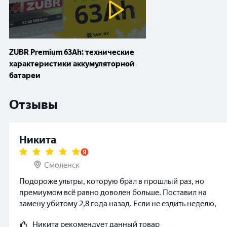
ZUBR Premium 63Ah: технические
характеристики аккумуляторной
батареи
Отзывы
Никита
Смоленск
Подороже ультры, которую брал в прошлый раз, но
премиумом всё равно доволен больше. Поставил на
замену убитому 2,8 года назад. Если не ездить неделю,
то стартер крутит чуть менее бодро. Но до проблем с
Никита
рекомендует данный товар
запуском так и не дошло. Ни разу не подвел, не