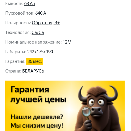
Емкость
:
63 Ач
Пусковой ток
:
640 A
Полярность
:
Обратная, R+
Технология
:
Ca/Ca
Номинальное напряжение
:
12 V
Габариты
:
242x175x190
Гарантия
:
36 мес.
Cтрана
:
БЕЛАРУСЬ