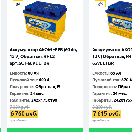
Аккумулятор AKOM +EFB (60 Ач,
Аккумулятор AKOM 
12 V) Обратная, R+ L2
12 V) Обратная, R+
арт.6CТ-60VL EFBR
65VL EFBR
Емкость
:
60 Ач
Емкость
:
65 Ач
Пусковой ток
:
600 A
Пусковой ток
:
670 
Полярность
:
Обратная, R+
Полярность
:
Обратн
Гарантия
:
24 мес.
Гарантия
:
24 мес.
Габариты
:
242x175x190
Габариты
:
242x175
7 300
руб.
8 200
руб.
6 760
руб.
7 615
руб.
при обмене
при обмене