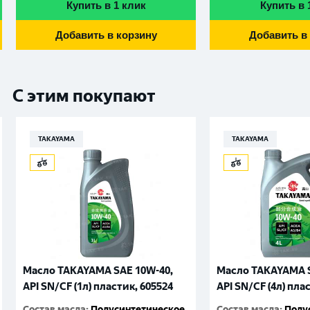
Купить в 1 клик
Купить в 
Добавить в корзину
Добавить в
С этим покупают
TAKAYAMA
TAKAYAMA
Масло TAKAYAMA SAE 10W-40,
Масло TAKAYAMA S
API SN/CF (1л) пластик, 605524
API SN/CF (4л) пла
Состав масла
:
Полусинтетическое
Состав масла
:
Полу