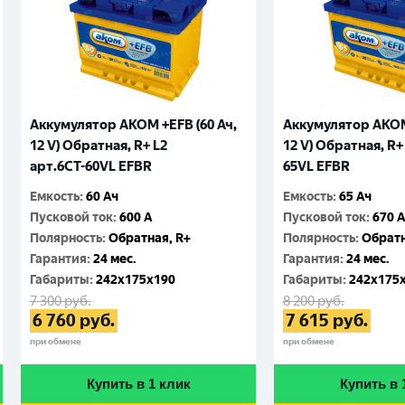
Аккумулятор AKOM +EFB (60 Ач,
Аккумулятор AKOM 
12 V) Обратная, R+ L2
12 V) Обратная, R+
арт.6CТ-60VL EFBR
65VL EFBR
Емкость
:
60 Ач
Емкость
:
65 Ач
Пусковой ток
:
600 A
Пусковой ток
:
670 
Полярность
:
Обратная, R+
Полярность
:
Обратн
Гарантия
:
24 мес.
Гарантия
:
24 мес.
Габариты
:
242x175x190
Габариты
:
242x175
7 300
руб.
8 200
руб.
6 760
руб.
7 615
руб.
при обмене
при обмене
Купить в 1 клик
Купить в 