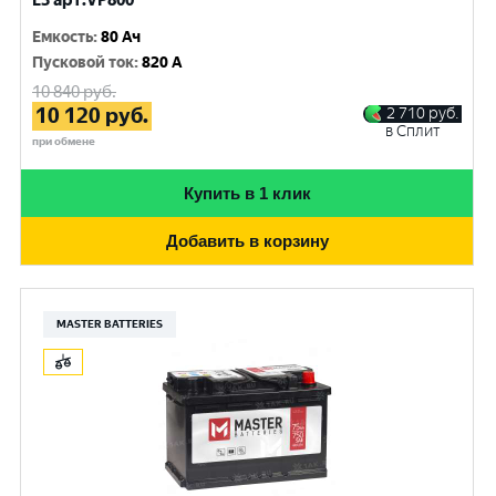
L3 арт.VP800
Емкость
:
80 Ач
Пусковой ток
:
820 A
10 840
руб.
10 120
руб.
2 710
руб.
в Сплит
при обмене
Купить в 1 клик
Добавить в корзину
MASTER BATTERIES