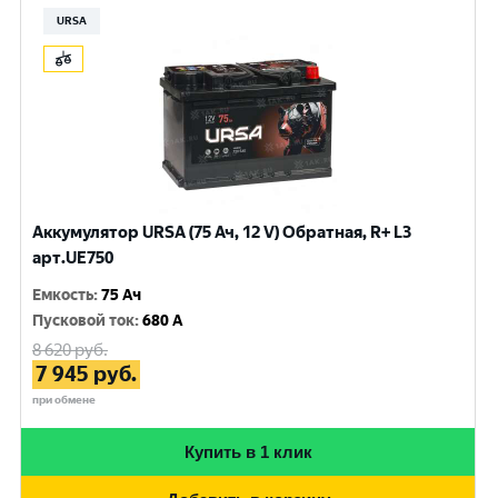
URSA
Аккумулятор URSA (75 Ач, 12 V) Обратная, R+ L3
арт.UE750
Емкость
:
75 Ач
Пусковой ток
:
680 A
8 620
руб.
7 945
руб.
при обмене
Купить в 1 клик