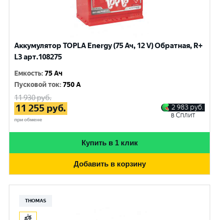
Аккумулятор TOPLA Energy (75 Ач, 12 V) Обратная, R+
L3 арт.108275
Емкость
:
75 Ач
Пусковой ток
:
750 A
11 930
руб.
11 255
руб.
2 983
руб.
в Сплит
при обмене
Купить в 1 клик
Добавить в корзину
THOMAS