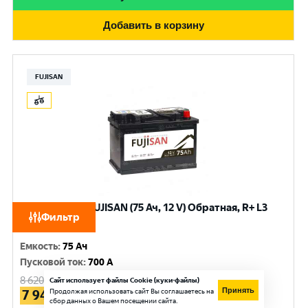
Добавить в корзину
FUJISAN
Аккумулятор FUJISAN (75 Ач, 12 V) Обратная, R+ L3
Фильтр
арт.FE750E
Емкость
:
75 Ач
Пусковой ток
:
700 A
8 620
руб.
Сайт использует файлы Cookie (куки-файлы)
Принять
Продолжая использовать сайт Вы соглашаетесь на
7 945
руб.
сбор данных о Вашем посещении сайта.