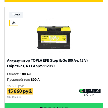
TOPLA
Аккумулятор TOPLA EFB Stop & Go (80 Ач, 12 V)
Обратная, R+ L4 арт.112080
Емкость
:
80 Ач
Пусковой ток
:
800 A
16 580
руб.
15 860
руб.
4 145
руб.
в Сплит
при обмене