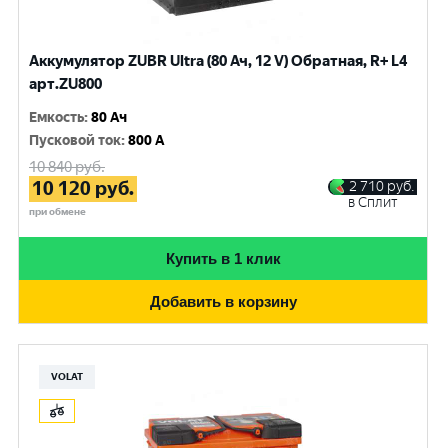
Аккумулятор ZUBR Ultra (80 Ач, 12 V) Обратная, R+ L4
арт.ZU800
Емкость
:
80 Ач
Пусковой ток
:
800 A
10 840
руб.
10 120
руб.
2 710
руб.
в Сплит
при обмене
Купить в 1 клик
Добавить в корзину
VOLAT