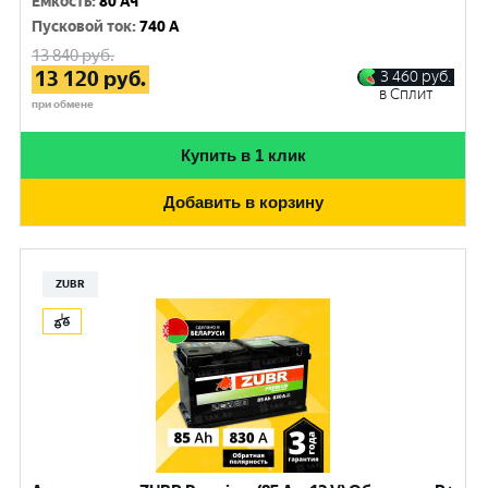
Емкость
:
80 Ач
Пусковой ток
:
740 A
13 840
руб.
13 120
руб.
3 460
руб.
в Сплит
при обмене
Купить в 1 клик
Добавить в корзину
ZUBR