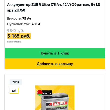
Аккумулятор ZUBR Ultra (75 Ач, 12 V) Обратная, R+ L3
арт.ZU750
Емкость
:
75 Ач
Пусковой ток
:
760 A
9 840
руб.
9 165
руб.
при обмене
Купить в 1 клик
Добавить в корзину
ZUBR