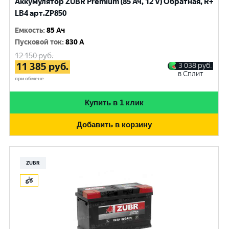
Аккумулятор ZUBR Premium (85 Ач, 12 V) Обратная, R+
LB4 арт.ZP850
Емкость
:
85 Ач
Пусковой ток
:
830 A
12 150
руб.
11 385
руб.
3 038
руб.
в Сплит
при обмене
Купить в 1 клик
Добавить в корзину
ZUBR