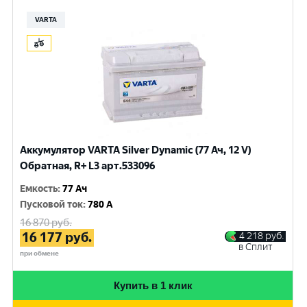
VARTA
Аккумулятор VARTA Silver Dynamic (77 Ач, 12 V)
Обратная, R+ L3 арт.533096
Емкость
:
77 Ач
Пусковой ток
:
780 A
16 870
руб.
16 177
руб.
4 218
руб.
в Сплит
при обмене
Купить в 1 клик