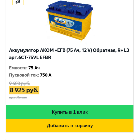
Аккумулятор AKOM +EFB (75 Ач, 12 V) Обратная, R+ L3
арт.6СТ-75VL EFBR
Емкость
:
75 Ач
Пусковой ток
:
750 A
9 600
руб.
8 925
руб.
при обмене
Купить в 1 клик
Добавить в корзину