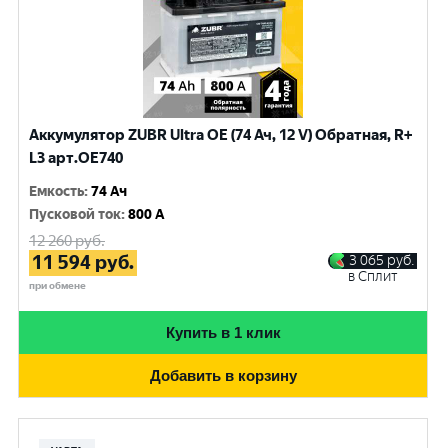
Аккумулятор ZUBR Ultra OE (74 Ач, 12 V) Обратная, R+
L3 арт.OE740
Емкость
:
74 Ач
Пусковой ток
:
800 A
12 260
руб.
11 594
руб.
3 065
руб.
в Сплит
при обмене
Купить в 1 клик
Добавить в корзину