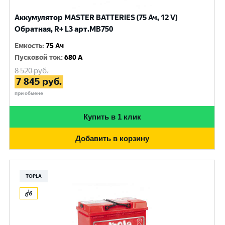
Аккумулятор MASTER BATTERIES (75 Ач, 12 V)
Обратная, R+ L3 арт.MB750
Емкость
:
75 Ач
Пусковой ток
:
680 A
8 520
руб.
7 845
руб.
при обмене
Купить в 1 клик
Добавить в корзину
TOPLA