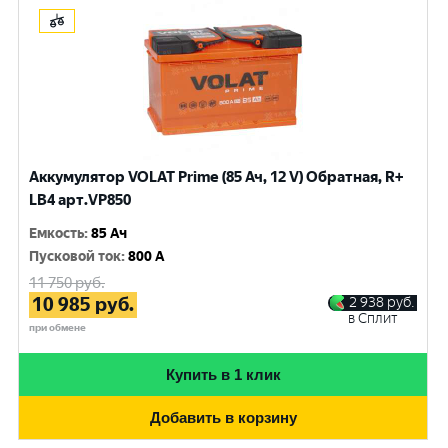
Аккумулятор VOLAT Prime (85 Ач, 12 V) Обратная, R+
LB4 арт.VP850
Емкость
:
85 Ач
Пусковой ток
:
800 A
11 750
руб.
10 985
руб.
2 938
руб.
в Сплит
при обмене
Купить в 1 клик
Добавить в корзину