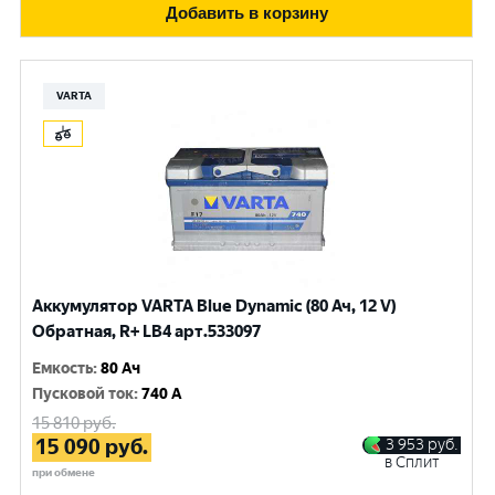
Добавить в корзину
VARTA
Аккумулятор VARTA Blue Dynamic (80 Ач, 12 V)
Обратная, R+ LB4 арт.533097
Емкость
:
80 Ач
Пусковой ток
:
740 A
15 810
руб.
15 090
руб.
3 953
руб.
в Сплит
при обмене