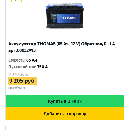
Аккумулятор THOMAS (85 Ач, 12 V) Обратная, R+ L4
арт.00032993
Емкость
:
85 Ач
Пусковой ток
:
750 A
9 970
руб.
9 205
руб.
при обмене
Купить в 1 клик
Добавить в корзину