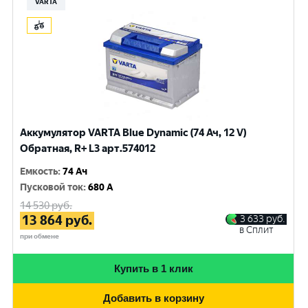
VARTA
Аккумулятор VARTA Blue Dynamic (74 Ач, 12 V)
Обратная, R+ L3 арт.574012
Емкость
:
74 Ач
Пусковой ток
:
680 A
14 530
руб.
13 864
руб.
3 633
руб.
в Сплит
при обмене
Купить в 1 клик
Добавить в корзину