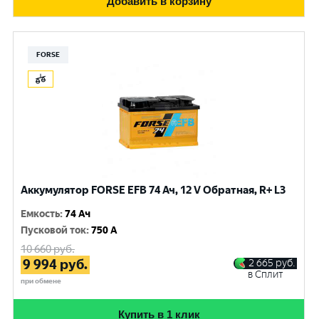
Добавить в корзину
FORSE
Аккумулятор FORSE EFB 74 Ач, 12 V Обратная, R+ L3
Емкость
:
74 Ач
Пусковой ток
:
750 A
10 660
руб.
9 994
руб.
2 665
руб.
в Сплит
при обмене
Купить в 1 клик