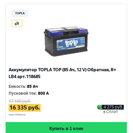
TOPLA
Аккумулятор TOPLA TOP (85 Ач, 12 V) Обратная, R+
LB4 арт.118685
Емкость
:
85 Ач
Пусковой ток
:
800 A
17 100
руб.
16 335
руб.
4 275
руб.
в Сплит
при обмене
Купить в 1 клик