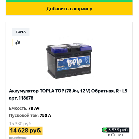
Добавить в корзину
TOPLA
Аккумулятор TOPLA TOP (78 Ач, 12 V) Обратная, R+ L3
арт.118678
Емкость
:
78 Ач
Пусковой ток
:
750 A
15 330
руб.
14 628
руб.
3 833
руб.
в Сплит
при обмене