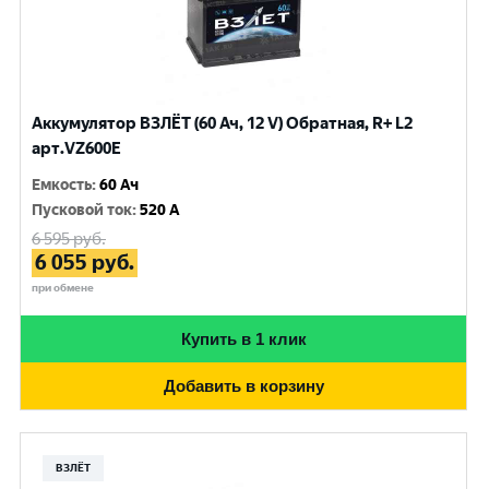
Аккумулятор ВЗЛЁТ (60 Ач, 12 V) Обратная, R+ L2
арт.VZ600E
Емкость
:
60 Ач
Пусковой ток
:
520 A
6 595
руб.
6 055
руб.
при обмене
Купить в 1 клик
Добавить в корзину
ВЗЛЁТ