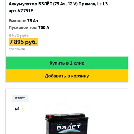
Аккумулятор ВЗЛЁТ (75 Ач, 12 V) Прямая, L+ L3
арт.VZ751E
Емкость
:
75 Ач
Пусковой ток
:
700 A
8 570
руб.
7 895
руб.
при обмене
Купить в 1 клик
Добавить в корзину
ВЗЛЁТ