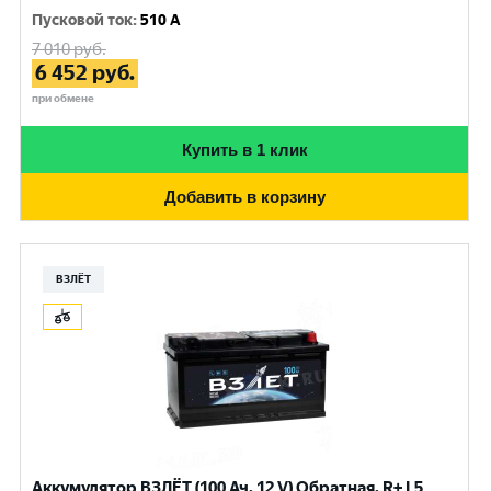
Пусковой ток
:
510 A
7 010
руб.
6 452
руб.
при обмене
Купить в 1 клик
Добавить в корзину
ВЗЛЁТ
Аккумулятор ВЗЛЁТ (100 Ач, 12 V) Обратная, R+ L5