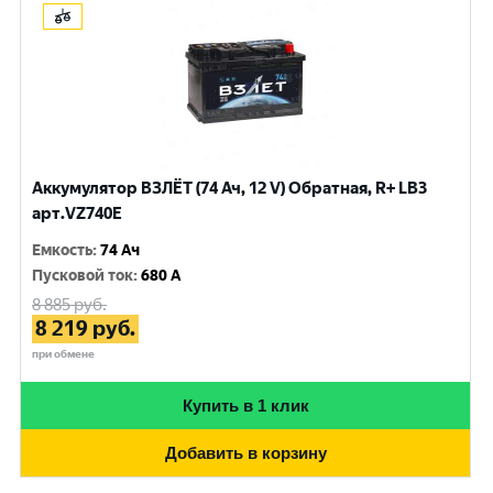
Аккумулятор ВЗЛЁТ (74 Ач, 12 V) Обратная, R+ LB3
арт.VZ740E
Емкость
:
74 Ач
Пусковой ток
:
680 A
8 885
руб.
8 219
руб.
при обмене
Купить в 1 клик
Добавить в корзину