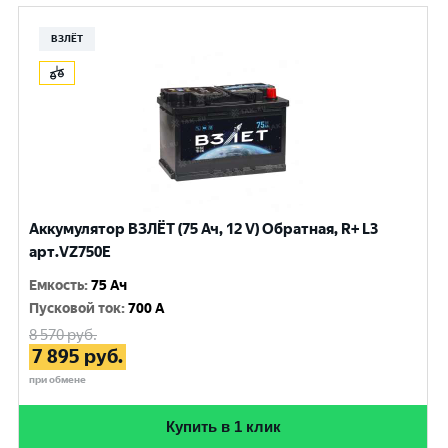
ВЗЛЁТ
Аккумулятор ВЗЛЁТ (75 Ач, 12 V) Обратная, R+ L3
арт.VZ750E
Емкость
:
75 Ач
Пусковой ток
:
700 A
8 570
руб.
7 895
руб.
при обмене
Купить в 1 клик