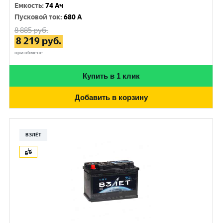
Емкость
:
74 Ач
Пусковой ток
:
680 A
8 885
руб.
8 219
руб.
при обмене
Купить в 1 клик
Добавить в корзину
ВЗЛЁТ