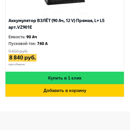
Аккумулятор ВЗЛЁТ (90 Ач, 12 V) Прямая, L+ L5
арт.VZ901E
Емкость
:
90 Ач
Пусковой ток
:
740 A
9 650
руб.
8 840
руб.
при обмене
Купить в 1 клик
Добавить в корзину