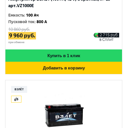
арт.VZ1000E
Емкость
:
100 Ач
Пусковой ток
:
800 A
10 860
руб.
9 960
руб.
2 715
руб.
в Сплит
при обмене
Купить в 1 клик
Добавить в корзину
ВЗЛЁТ