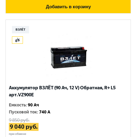
Добавить в корзину
ВЗЛЁТ
Аккумулятор ВЗЛЁТ (90 Ач, 12 V) Обратная, R+ L5
арт.VZ900E
Емкость
:
90 Ач
Пусковой ток
:
740 A
9 850
руб.
9 040
руб.
при обмене