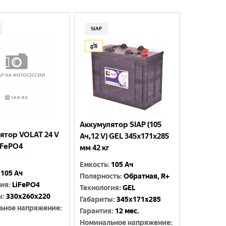
SIAP
Аккумулятор SIAP (105
ятор VOLAT 24 V
Ач,12 V) GEL 345x171x285
iFePO4
мм 42 кг
Емкость
:
105 Ач
105 Ач
Полярность
:
Обратная, R+
гия
:
LiFePO4
Технология
:
GEL
ы
:
330x260x220
Габариты
:
345x171x285
ьное напряжение
:
Гарантия
:
12 мес.
Номинальное напряжение
: