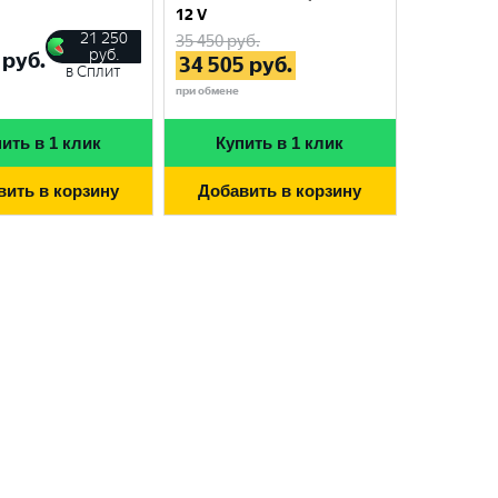
12 V
21 250
35 450
руб.
руб.
руб.
34 505
руб.
в Сплит
при обмене
ить в 1 клик
Купить в 1 клик
вить в корзину
Добавить в корзину