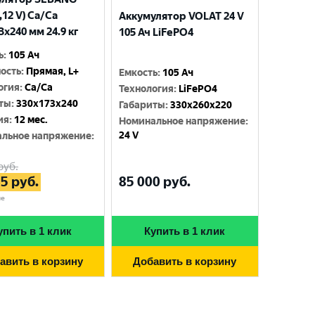
,12 V) Ca/Ca
Аккумулятор VOLAT 24 V
3x240 мм 24.9 кг
105 Ач LiFePO4
ь
:
105 Ач
ость
:
Прямая, L+
Емкость
:
105 Ач
огия
:
Ca/Ca
Технология
:
LiFePO4
ты
:
330x173x240
Габариты
:
330х260х220
ия
:
12 мес.
Номинальное напряжение
:
24 V
льное напряжение
:
руб.
85 000
руб.
85
руб.
Выберите ваш город
не
упить в 1 клик
Купить в 1 клик
Великий Новгород
Санкт-Петербург
Гатчина
Смоленск
авить в корзину
Добавить в корзину
Москва