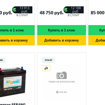
13 913
12 188
руб.
руб.
0
руб.
48 750
руб.
85 000
в Сплит
в Сплит
упить в 1 клик
Купить в 1 клик
Куп
авить в корзину
Добавить в корзину
Доба
NG
VOLAT
улятор SEBANG