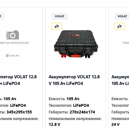
T
VOLAT
VOLAT
лятор VOLAT 12.8
Аккумулятор VOLAT 12.8
Аккумул
Ач LiFePO4
V 105 Ач LiFePO4
105 Ач L
ь
:
105 Ач
Емкость
:
105 Ач
Емкость
:
огия
:
LiFePO4
Технология
:
LiFePO4
Техноло
ты
:
345x295x155
Габариты
:
270x246x174
Габарит
льное напряжение
:
Номинальное напряжение
:
Номинал
12.8 V
24 V