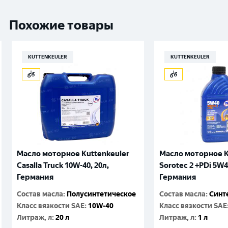
Похожие товары
KUTTENKEULER
KUTTENKEULER
Масло моторное Kuttenkeuler
Масло моторное K
Casalla Truck 10W-40, 20л,
Sorotec 2 +PDi 5W4
Германия
Германия
Состав масла
:
Полусинтетическое
Состав масла
:
Синт
Класс вязкости SAE
:
10W-40
Класс вязкости SAE
Литраж, л
:
20 л
Литраж, л
:
1 л