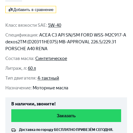
Добавить в сравнение
Класс вязкости SAE
:
5W-40
Спецификация
:
ACEA C3 API SN/SM FORD WSS-M2C917-A
dexos2TM (D20311HE075) MB-APPROVAL 226.5/229.31
PORSCHE A40 RENA
Состав масла
:
Синтетическое
Литраж, л
:
60 л
Тип двигателя
:
4-тактный
Назначение
:
Моторные масла
В наличии, звоните!
Заказать
Доставка по городу
БЕСПЛАТНО
ПРИВЕЗЁМ СЕГОДНЯ.