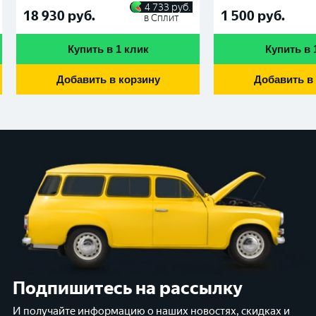
4 733
руб.
18 930
руб.
1 500
руб.
в Сплит
Купить в 1 клик
Купить в 
Добавить в корзину
Добавить в
Подпишитесь на рассылку
И получайте информацию о наших новостях, скидках и