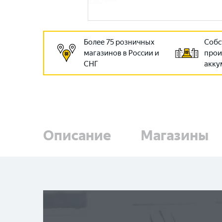
Более 75 розничных
Собс
магазинов в России и
прои
СНГ
акку
Описание
Магазины