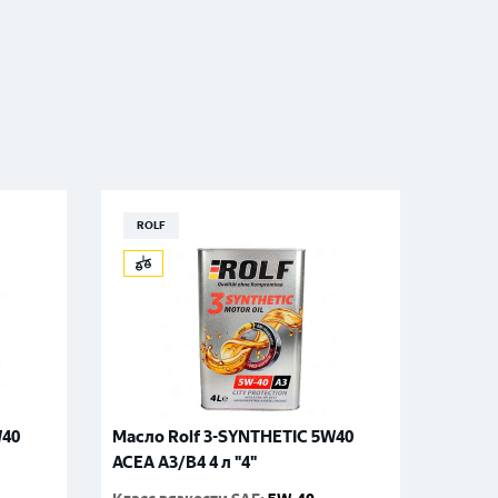
ROLF
W40
Масло Rolf 3-SYNTHETIC 5W40
ACEA A3/B4 4 л "4"