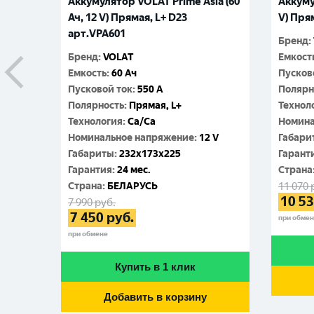
Аккумулятор VOLAT Prime Asia (60
Аккуму
Ач, 12 V) Прямая, L+ D23
V) Пря
арт.VPA601
Бренд
:
Бренд
:
VOLAT
Емкост
Емкость
:
60 Ач
Пусков
Пусковой ток
:
550 A
Полярн
Полярность
:
Прямая, L+
Технол
Технология
:
Ca/Ca
Номина
Номинальное напряжение
:
12 V
Габари
Габариты
:
232x173x225
Гарант
Гарантия
:
24 мес.
Cтрана
Cтрана
:
БЕЛАРУСЬ
11 070
10 5
7 990
руб.
7 450
руб.
при обме
при обмене
Купить в 1 клик
Добавить в корзину