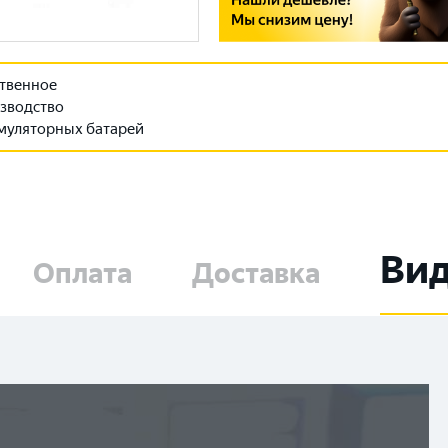
твенное
зводство
муляторных батарей
Ви
Оплата
Доставка