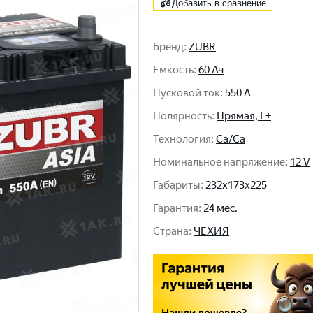
Добавить в сравнение
Бренд
:
ZUBR
Емкость
:
60 Ач
Пусковой ток
:
550 A
Полярность
:
Прямая, L+
Технология
:
Ca/Ca
Номинальное напряжение
:
12 V
Габариты
:
232x173x225
Гарантия
:
24 мес.
Cтрана
:
ЧЕХИЯ