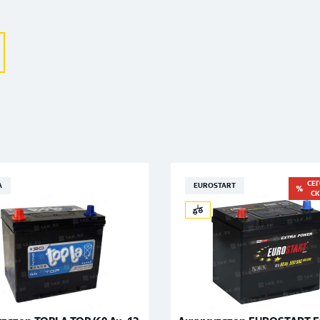
Москва
СЕ
A
EUROSTART
С