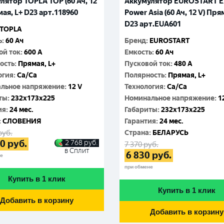
лятор TOPLA TOP (60 Ач, 12
Аккумулятор EUROSTART E
мая, L+ D23 арт.118960
Power Asia (60 Ач, 12 V) Пря
D23 арт.EUA601
TOPLA
ь
:
60 Ач
Бренд
:
EUROSTART
ой ток
:
600 A
Емкость
:
60 Ач
ость
:
Прямая, L+
Пусковой ток
:
480 A
огия
:
Ca/Ca
Полярность
:
Прямая, L+
льное напряжение
:
12 V
Технология
:
Ca/Ca
ты
:
232x173x225
Номинальное напряжение
:
1
ия
:
24 мес.
Габариты
:
232x173x225
:
СЛОВЕНИЯ
Гарантия
:
24 мес.
руб.
Cтрана
:
БЕЛАРУСЬ
30
руб.
2 768
руб.
7 370
руб.
в Сплит
6 830
руб.
не
при обмене
Купить в 1 клик
Купить в 1 клик
Добавить в корзину
Добавить в корзину