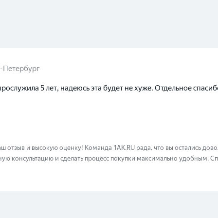
-Петербург
прослужила 5 лет, надеюсь эта будет не хуже. Отдельное спаси
аш отзыв и высокую оценку! Команда 1AK.RU рада, что вы остались дов
Выберите ваш город
ную консультацию и сделать процесс покупки максимально удобным. С
Великий Новгород
Санкт-Петербург
Гатчина
Смоленск