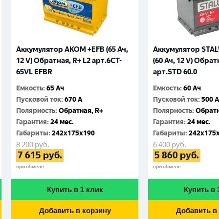
Аккумулятор AKOM +EFB (65 Ач,
Аккумулятор STA
12 V) Обратная, R+ L2 арт.6CT-
(60 Ач, 12 V) Обрат
65VL EFBR
арт.STD 60.0
Емкость
:
65 Ач
Емкость
:
60 Ач
Пусковой ток
:
670 A
Пусковой ток
:
500 
Полярность
:
Обратная, R+
Полярность
:
Обратн
Гарантия
:
24 мес.
Гарантия
:
24 мес.
Габариты
:
242x175x190
Габариты
:
242x175
8 200
руб.
6 400
руб.
7 615
руб.
5 860
руб.
при обмене
при обмене
Купить в 1 клик
Купить в 
Добавить в корзину
Добавить в