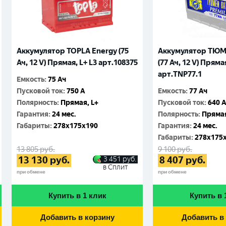
Аккумулятор TOPLA Energy (75
Аккумулятор ТЮ
Ач, 12 V) Прямая, L+ L3 арт.108375
(77 Ач, 12 V) Прямая
арт.TNP77.1
Емкость
:
75 Ач
Пусковой ток
:
750 A
Емкость
:
77 Ач
Полярность
:
Прямая, L+
Пусковой ток
:
640 
Гарантия
:
24 мес.
Полярность
:
Прямая
Габариты
:
278x175x190
Гарантия
:
24 мес.
Габариты
:
278x175
13 805
руб.
9 100
руб.
13 130
руб.
8 407
руб.
3 451
руб.
в Сплит
при обмене
при обмене
Купить в 1 клик
Купить в 
Добавить в корзину
Добавить в