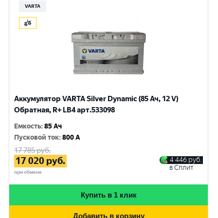
VARTA
Аккумулятор VARTA Silver Dynamic (85 Ач, 12 V)
Обратная, R+ LB4 арт.533098
Емкость
:
85 Ач
Пусковой ток
:
800 A
17 785
руб.
17 020
руб.
4 446
руб.
в Сплит
при обмене
Купить в 1 клик
Добавить в корзину