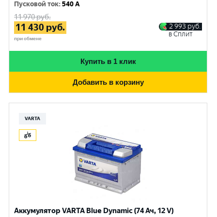
Пусковой ток
:
540 A
11 970
руб.
11 430
руб.
2 993
руб.
в Сплит
при обмене
Купить в 1 клик
Добавить в корзину
VARTA
Аккумулятор VARTA Blue Dynamic (74 Ач, 12 V)