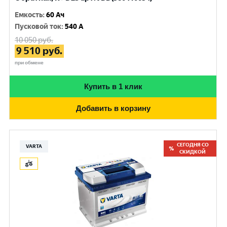
Емкость
:
60 Ач
Пусковой ток
:
540 A
10 050
руб.
9 510
руб.
при обмене
Купить в 1 клик
Добавить в корзину
СЕГОДНЯ СО
VARTA
СКИДКОЙ