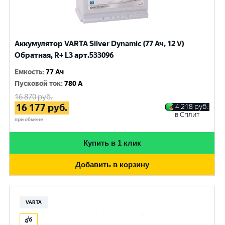
Аккумулятор VARTA Silver Dynamic (77 Ач, 12 V)
Обратная, R+ L3 арт.533096
Емкость
:
77 Ач
Пусковой ток
:
780 A
16 870
руб.
16 177
руб.
4 218
руб.
в Сплит
при обмене
Купить в 1 клик
Добавить в корзину
VARTA