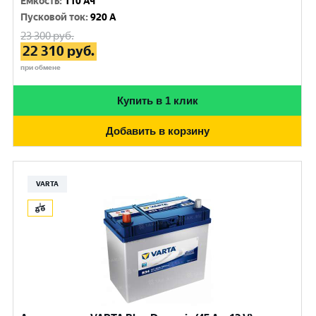
Емкость
:
110 Ач
Пусковой ток
:
920 A
23 300
руб.
22 310
руб.
при обмене
Купить в 1 клик
Добавить в корзину
VARTA