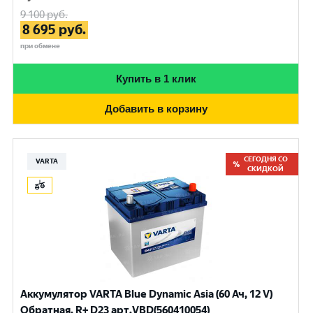
9 100
руб.
8 695
руб.
при обмене
Купить в 1 клик
Добавить в корзину
СЕГОДНЯ СО
VARTA
СКИДКОЙ
Аккумулятор VARTA Blue Dynamic Asia (60 Ач, 12 V)
Обратная, R+ D23 арт.VBD(560410054)