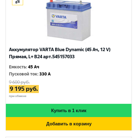
Аккумулятор VARTA Blue Dynamic (45 Ач, 12 V)
Прямая, L+ B24 арт.545157033
Емкость
:
45 Ач
Пусковой ток
:
330 A
9 600
руб.
9 195
руб.
при обмене
Купить в 1 клик
Добавить в корзину