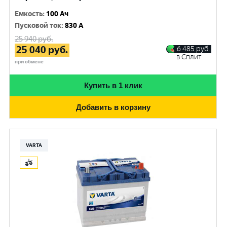
Емкость
:
100 Ач
Пусковой ток
:
830 A
25 940
руб.
25 040
руб.
6 485
руб.
в Сплит
при обмене
Купить в 1 клик
Добавить в корзину
VARTA