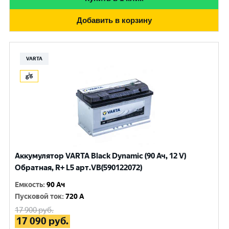
Добавить в корзину
VARTA
Аккумулятор VARTA Black Dynamic (90 Ач, 12 V)
Обратная, R+ L5 арт.VB(590122072)
Емкость
:
90 Ач
Пусковой ток
:
720 A
17 900
руб.
17 090
руб.