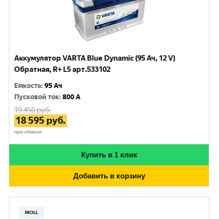
Аккумулятор VARTA Blue Dynamic (95 Ач, 12 V)
Обратная, R+ L5 арт.533102
Емкость
:
95 Ач
Пусковой ток
:
800 A
19 450
руб.
18 595
руб.
при обмене
Купить в 1 клик
Добавить в корзину
MOLL