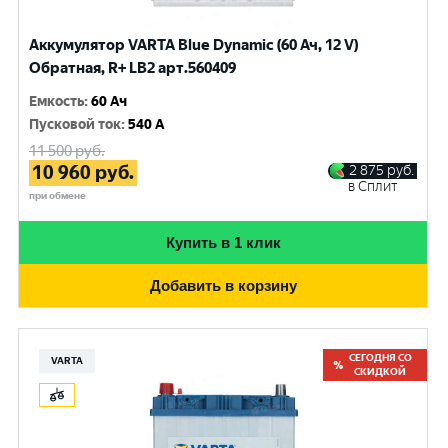
Аккумулятор VARTA Blue Dynamic (60 Ач, 12 V)
Обратная, R+ LB2 арт.560409
Емкость
:
60 Ач
Пусковой ток
:
540 A
11 500
руб.
10 960
руб.
2 875
руб.
в Сплит
при обмене
Купить в 1 клик
Добавить в корзину
СЕГОДНЯ СО
VARTA
СКИДКОЙ