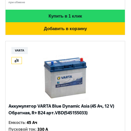
при обмене
Купить в 1 клик
Добавить в корзину
VARTA
Аккумулятор VARTA Blue Dynamic Asia (45 Ач, 12 V)
Обратная, R+ B24 арт.VBD(545155033)
Емкость
:
45 Ач
Пусковой ток
:
330 A