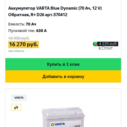
Аккумулятор VARTA Blue Dynamic (70 Ач, 12 V)
Обратная, R+ D26 арт.570412
Емкость
:
70 Ач
Пусковой ток
:
630 A
16 900
руб.
16 270
руб.
4 225
руб.
в Сплит
при обмене
Купить в 1 клик
Добавить в корзину
VARTA