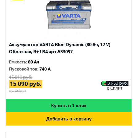
Аккумулятор VARTA Blue Dynamic (80 Ач, 12 V)
Обратная, R+ LB4 арт.533097
Емкость
:
80 Ач
Пусковой ток
:
740 A
15 810
руб.
15 090
руб.
3 953
руб.
в Сплит
при обмене
Купить в 1 клик
Добавить в корзину