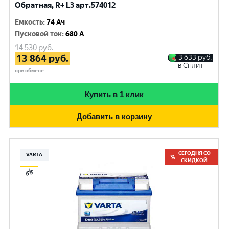
Обратная, R+ L3 арт.574012
Емкость
:
74 Ач
Пусковой ток
:
680 A
14 530
руб.
13 864
руб.
3 633
руб.
в Сплит
при обмене
Купить в 1 клик
Добавить в корзину
СЕГОДНЯ СО
VARTA
СКИДКОЙ