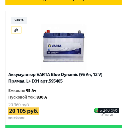
VARTA
Аккумулятор VARTA Blue Dynamic (95 Ач, 12 V)
Прямая, L+ D31 арт.595405
Емкость
:
95 Ач
Пусковой ток
:
830 A
20 960
руб.
20 105
руб.
5 240
руб.
в Сплит
при обмене