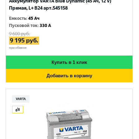
Аккумулятор VARTA Blue Dynamic (45 Ач, 12 V)
Прямая, L+ B24 арт.545158
Емкость
:
45 Ач
Пусковой ток
:
330 A
9 600
руб.
9 195
руб.
при обмене
Купить в 1 клик
Добавить в корзину
VARTA