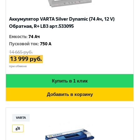
Аккумулятор VARTA Silver Dynamic (74 Ач, 12 V)
Обратная, R+ LB3 арт.533095
Емкость
:
74 Ач
Пусковой ток
:
750 A
14 665
руб.
13 999
руб.
при обмене
Купить в 1 клик
Добавить в корзину
VARTA