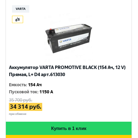
VARTA
Аккумулятор VARTA PROMOTIVE BLACK (154 Ач, 12 V)
Прямая, L+ D4 арт.613030
Емкость
:
154 Ач
Пусковой ток
:
1150 A
35 700
руб.
34 314
руб.
при обмене
Купить в 1 клик