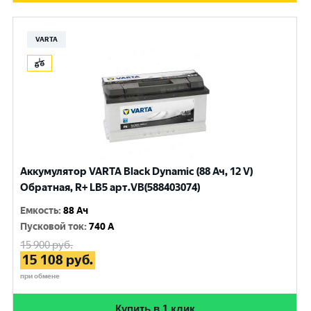
VARTA
Аккумулятор VARTA Black Dynamic (88 Ач, 12 V)
Обратная, R+ LB5 арт.VB(588403074)
Емкость
:
88 Ач
Пусковой ток
:
740 A
15 900
руб.
15 108
руб.
при обмене
Купить в 1 клик