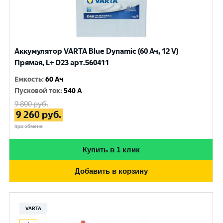
Аккумулятор VARTA Blue Dynamic (60 Ач, 12 V)
Прямая, L+ D23 арт.560411
Емкость
:
60 Ач
Пусковой ток
:
540 A
9 800
руб.
9 260
руб.
при обмене
Купить в 1 клик
Добавить в корзину
VARTA