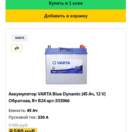
Купить в 1 клик
Добавить в корзину
VARTA
Аккумулятор VARTA Blue Dynamic (45 Ач, 12 V)
Обратная, R+ B24 арт.533066
Емкость
:
45 Ач
Пусковой ток
:
330 A
9 985
руб.
9 580
руб.