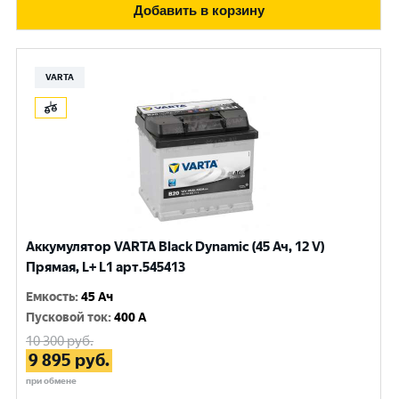
Добавить в корзину
VARTA
Аккумулятор VARTA Black Dynamic (45 Ач, 12 V)
Прямая, L+ L1 арт.545413
Емкость
:
45 Ач
Пусковой ток
:
400 A
10 300
руб.
9 895
руб.
при обмене