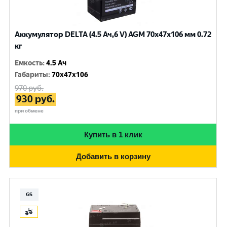
Аккумулятор DELTA (4.5 Ач,6 V) AGM 70x47x106 мм 0.72
кг
Емкость
:
4.5 Ач
Габариты
:
70x47x106
970
руб.
930
руб.
при обмене
Купить в 1 клик
Добавить в корзину
GS